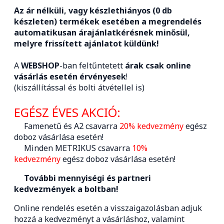
Az ár nélküli, vagy készlethiányos (0 db
készleten) termékek esetében a megrendelés
automatikusan árajánlatkérésnek minősül,
melyre frissített ajánlatot küldünk!
A
WEBSHOP
-ban feltűntetett
árak csak online
vásárlás esetén érvényesek
!
(kiszállítással és bolti átvétellel is)
EGÉSZ ÉVES AKCIÓ:
Famenetű és A2 csavarra
20% kedvezmény
egész
doboz vásárlása esetén!
Minden METRIKUS csavarra
10%
kedvezmény
egész doboz vásárlása esetén!
További mennyiségi és partneri
kedvezmények a boltban!
Online rendelés esetén a visszaigazolásban adjuk
hozzá a kedvezményt a vásárláshoz, valamint