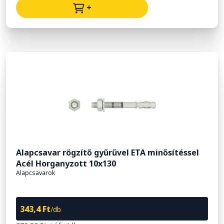
+
Alapcsavar rögzítő gyűrűvel ETA minősítéssel
Acél Horganyzott 10x130
Alapcsavarok
343,4 Ft
/db