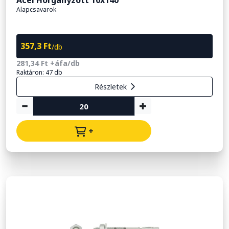
Alapcsavarok
357,3 Ft
/db
281,34 Ft +áfa/db
Raktáron: 47 db
Részletek
+