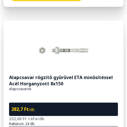
Alapcsavar rögzítő gyűrűvel ETA minősítéssel
Acél Horganyzott 8x150
Alapcsavarok
282,7 Ft
/db
222,60 Ft +áfa/db
Raktáron: 24 db