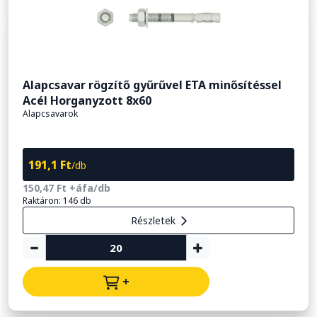
Alapcsavar rögzítő gyűrűvel ETA minősítéssel
Acél Horganyzott 8x60
Alapcsavarok
191,1 Ft
/db
150,47 Ft +áfa/db
Raktáron: 146 db
Részletek
+