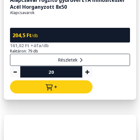
Alapcsavar rögzítő gyűrűvel ETA minősítéssel
Acél Horganyzott 8x50
Alapcsavarok
204,5 Ft
/db
161,02 Ft +áfa/db
Raktáron: 79 db
Részletek
+