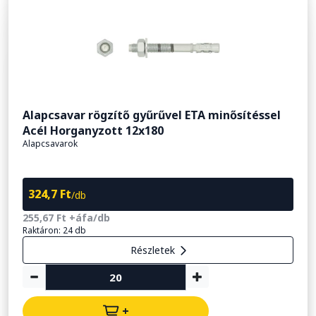
Alapcsavar rögzítő gyűrűvel ETA minősítéssel
Acél Horganyzott 12x180
Alapcsavarok
324,7 Ft
/db
255,67 Ft +áfa/db
Raktáron: 24 db
Részletek
+