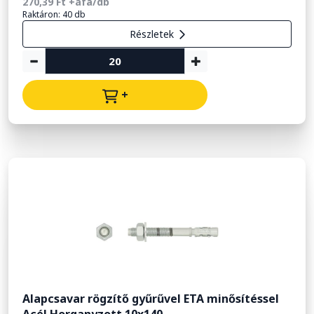
270,39 Ft +áfa/db
Raktáron: 40 db
Részletek
+
Alapcsavar rögzítő gyűrűvel ETA minősítéssel
Acél Horganyzott 10x140