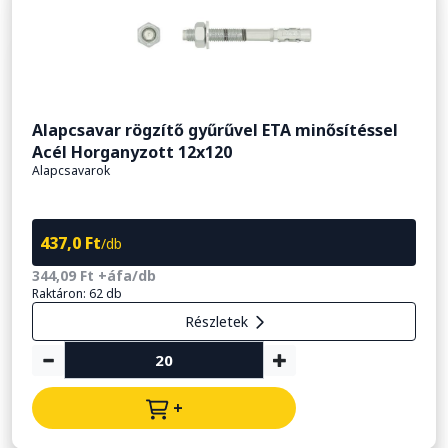
Alapcsavar rögzítő gyűrűvel ETA minősítéssel
Acél Horganyzott 12x120
Alapcsavarok
437,0 Ft
/db
344,09 Ft +áfa/db
Raktáron: 62 db
Részletek
+