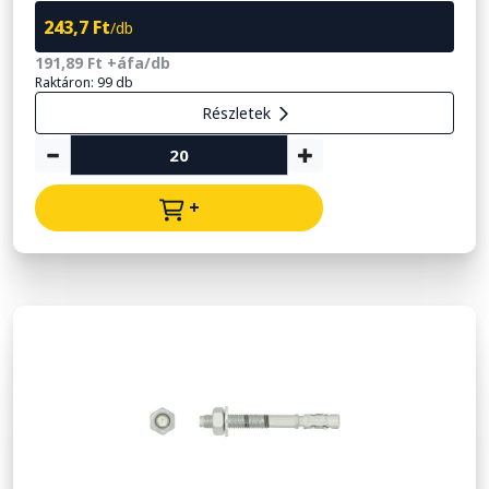
243,7 Ft
/db
191,89 Ft +áfa/db
Raktáron: 99 db
Részletek
+