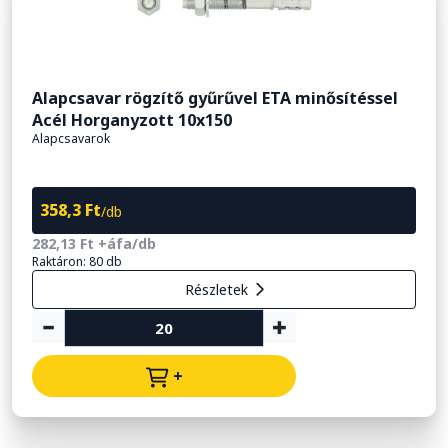
Alapcsavar rögzítő gyűrűvel ETA minősítéssel
Acél Horganyzott 10x150
Alapcsavarok
358,3 Ft
/db
282,13 Ft +áfa/db
Raktáron: 80 db
Részletek
+