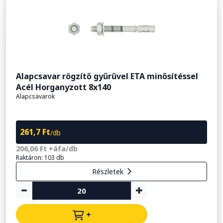
Alapcsavar rögzítő gyűrűvel ETA minősítéssel
Acél Horganyzott 8x140
Alapcsavarok
261,7 Ft
/db
206,06 Ft +áfa/db
Raktáron: 103 db
Részletek
+