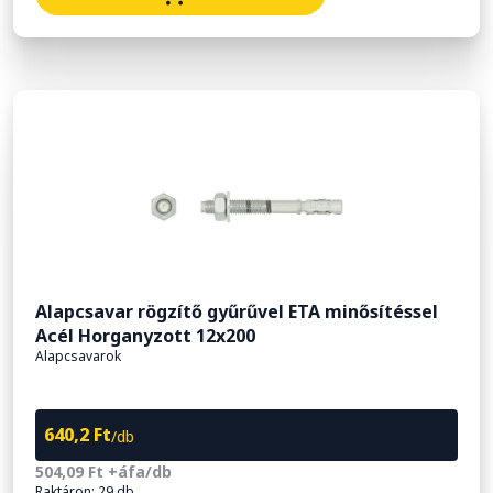
Alapcsavar rögzítő gyűrűvel ETA minősítéssel
Acél Horganyzott 12x200
Alapcsavarok
640,2 Ft
/db
504,09 Ft +áfa/db
Raktáron: 29 db