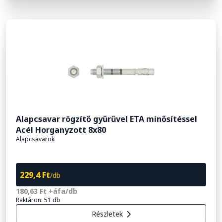
Alapcsavar rögzítő gyűrűvel ETA minősítéssel
Acél Horganyzott 8x80
Alapcsavarok
229,4 Ft
/db
180,63 Ft +áfa/db
Raktáron: 51 db
Részletek