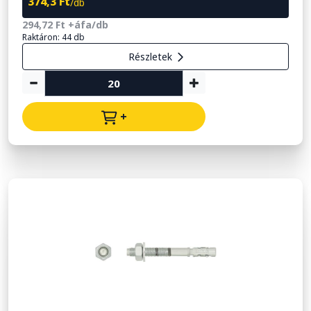
374,3 Ft
/db
294,72 Ft +áfa/db
Raktáron: 44 db
Részletek
+