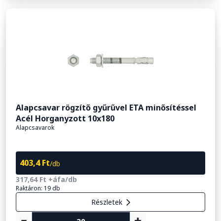
Alapcsavar rögzítő gyűrűvel ETA minősítéssel
Acél Horganyzott 10x180
Alapcsavarok
403,4 Ft
/db
317,64 Ft +áfa/db
Raktáron: 19 db
Részletek