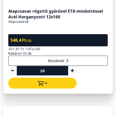
Alapcsavar rögzítő gyűrűvel ETA minősítéssel
Acél Horganyzott 12x160
Alapcsavarok
548,4 Ft
/db
431,81 Ft +áfa/db
Raktáron: 55 db
Részletek
+