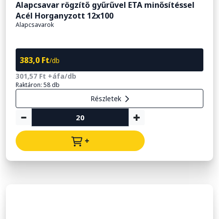
Alapcsavar rögzítő gyűrűvel ETA minősítéssel
Acél Horganyzott 12x100
Alapcsavarok
383,0 Ft
/db
301,57 Ft +áfa/db
Raktáron: 58 db
Részletek
+