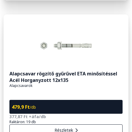
Alapcsavar rögzítő gyűrűvel ETA minősítéssel
Acél Horganyzott 12x135
Alapcsavarok
479,9 Ft
/db
377,87 Ft +áfa/db
Raktáron: 19 db
Részletek