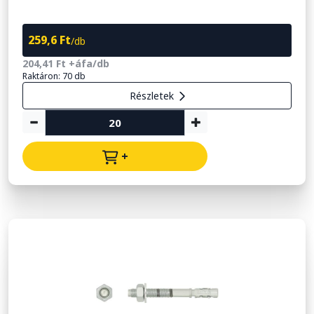
259,6 Ft
/db
204,41 Ft +áfa/db
Raktáron: 70 db
Részletek
+