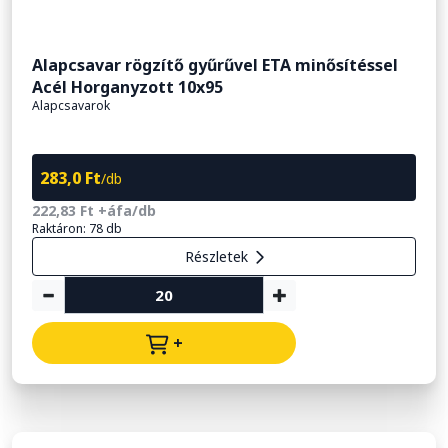
Alapcsavar rögzítő gyűrűvel ETA minősítéssel
Acél Horganyzott 10x95
Alapcsavarok
283,0 Ft
/db
222,83 Ft +áfa/db
Raktáron: 78 db
Részletek
+