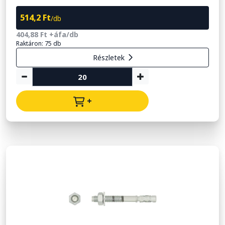
514,2 Ft
/db
404,88 Ft +áfa/db
Raktáron: 75 db
Részletek
+