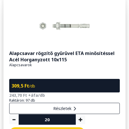
Alapcsavar rögzítő gyűrűvel ETA minősítéssel
Acél Horganyzott 10x115
Alapcsavarok
309,5 Ft
/db
243,70 Ft +áfa/db
Raktáron: 97 db
Részletek