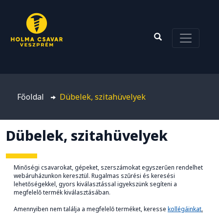
Főoldal
Dübelek, szitahüvelyek
Dübelek, szitahüvelyek
Minőségi csavarokat, gépeket, szerszámokat egyszerűen rendelhet
webáruházunkon keresztül. Rugalmas szűrési és keresési
lehetőségekkel, gyors kiválasztással igyekszünk segíteni a
megfelelő termék kiválasztásában.
Amennyiben nem találja a megfelelő terméket, keresse
kollégáinkat
.