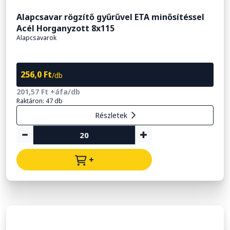
Alapcsavar rögzítő gyűrűvel ETA minősítéssel
Acél Horganyzott 8x115
Alapcsavarok
256,0 Ft
/db
201,57 Ft +áfa/db
Raktáron: 47 db
Részletek
+