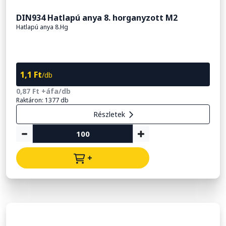
DIN934 Hatlapú anya 8. horganyzott M2
Hatlapú anya 8.Hg
1,1 Ft
/db
0,87 Ft +áfa/db
Raktáron: 1377 db
Részletek
+