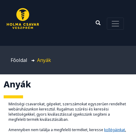
Főoldal
Anyák
Anyák
Minőségi csavarokat, gépeket, szerszámokat egyszerűen rendelhet
webáruházunkon keresztül. Rugalmas szűrési és keresési
lehetőségekkel, gyors kiválasztással igyekszünk segíteni a
megfelelő termék kiválasztásában.
Amennyiben nem találja a megfelelő terméket, keresse
kollégáinkat
.