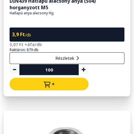
DIN439 Hatlapú alacsony anya (S04)
horganyzott M5
Hatlapú anya alacsony Hg
3,9 Ft
/db
3,07 Ft +áfa/db
Raktáron: 879 db
Részletek
+