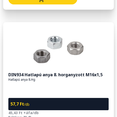
DIN934 Hatlapú anya 8. horganyzott M16x1,5
Hatlapú anya 8.Hg
57,7 Ft
/db
45,43 Ft +áfa/db