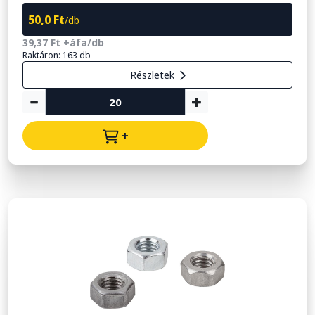
50,0 Ft
/db
39,37 Ft +áfa/db
Raktáron: 163 db
Részletek
+