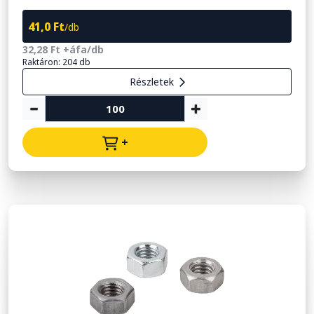
41,0 Ft
/db
32,28 Ft +áfa/db
Raktáron: 204 db
Részletek
+