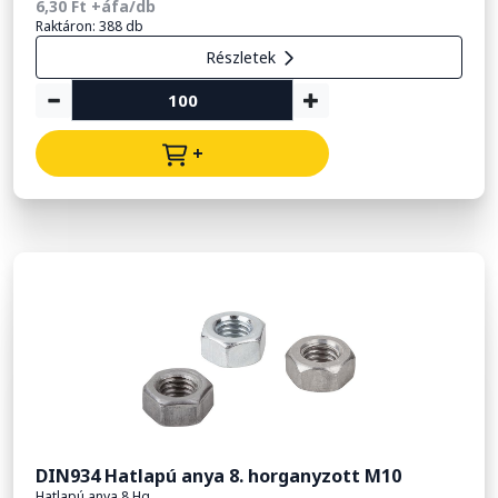
6,30 Ft +áfa/db
Raktáron: 388 db
Részletek
+
DIN934 Hatlapú anya 8. horganyzott M10
Hatlapú anya 8.Hg