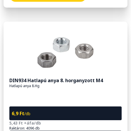
DIN934 Hatlapú anya 8. horganyzott M4
Hatlapú anya 8.Hg
6,9 Ft
/db
5,43 Ft +áfa/db
Raktáron: 4096 db