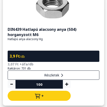
DIN439 Hatlapú alacsony anya (S04)
horganyzott M6
Hatlapú anya alacsony Hg
3,9 Ft
/db
3,07 Ft +áfa/db
Raktáron: 731 db
Részletek
+