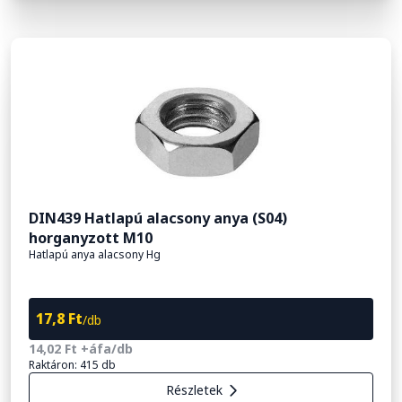
DIN439 Hatlapú alacsony anya (S04)
horganyzott M10
Hatlapú anya alacsony Hg
17,8 Ft
/db
14,02 Ft +áfa/db
Raktáron: 415 db
Részletek