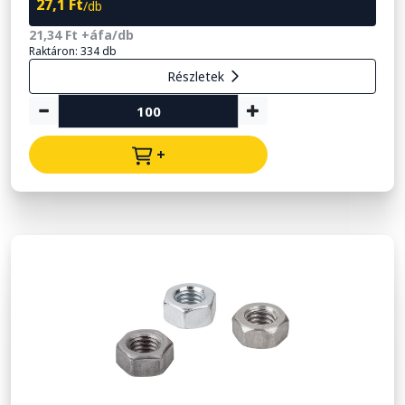
27,1 Ft
/db
21,34 Ft +áfa/db
Raktáron: 334 db
Részletek
+