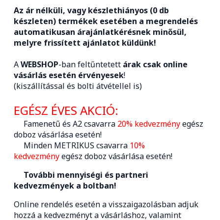
Az ár nélküli, vagy készlethiányos (0 db
készleten) termékek esetében a megrendelés
automatikusan árajánlatkérésnek minősül,
melyre frissített ajánlatot küldünk!
A
WEBSHOP
-ban feltűntetett
árak csak online
vásárlás esetén érvényesek
!
(kiszállítással és bolti átvétellel is)
EGÉSZ ÉVES AKCIÓ:
Famenetű és A2 csavarra
20% kedvezmény
egész
doboz vásárlása esetén!
Minden METRIKUS csavarra
10%
kedvezmény
egész doboz vásárlása esetén!
További mennyiségi és partneri
kedvezmények a boltban!
Online rendelés esetén a visszaigazolásban adjuk
hozzá a kedvezményt a vásárláshoz, valamint