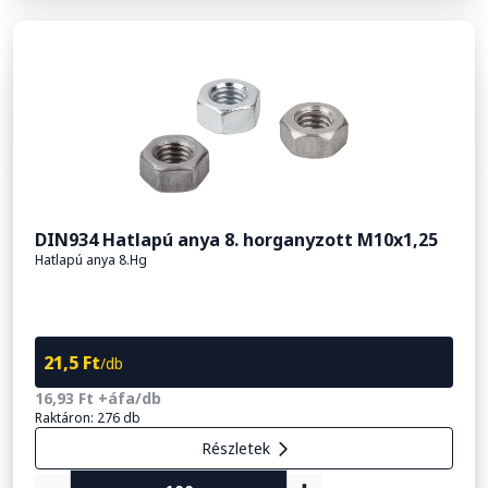
DIN934 Hatlapú anya 8. horganyzott M10x1,25
Hatlapú anya 8.Hg
21,5 Ft
/db
16,93 Ft +áfa/db
Raktáron: 276 db
Részletek