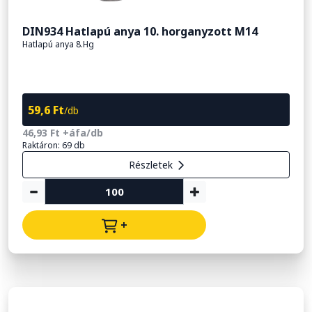
DIN934 Hatlapú anya 10. horganyzott M14
Hatlapú anya 8.Hg
59,6 Ft
/db
46,93 Ft +áfa/db
Raktáron: 69 db
Részletek
+