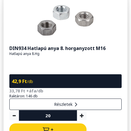
DIN934 Hatlapú anya 8. horganyzott M16
Hatlapú anya 8.Hg
42,9 Ft
/db
33,78 Ft +áfa/db
Raktáron: 146 db
Részletek
+