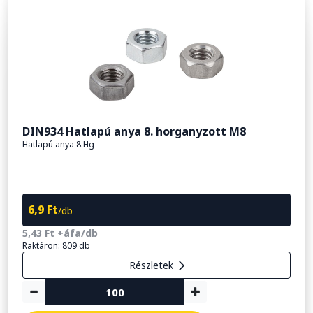
DIN934 Hatlapú anya 8. horganyzott M8
Hatlapú anya 8.Hg
6,9 Ft
/db
5,43 Ft +áfa/db
Raktáron: 809 db
Részletek