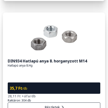
DIN934 Hatlapú anya 8. horganyzott M14
Hatlapú anya 8.Hg
35,7 Ft
/db
28,11 Ft +áfa/db
Raktáron: 304 db
Részletek