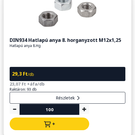
DIN934 Hatlapú anya 8. horganyzott M12x1,25
Hatlapú anya 8.Hg
29,3 Ft
/db
23,07 Ft +áfa/db
Raktáron: 93 db
Részletek
+