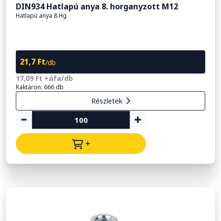
DIN934 Hatlapú anya 8. horganyzott M12
Hatlapú anya 8.Hg
21,7 Ft
/db
17,09 Ft +áfa/db
Raktáron: 666 db
Részletek
+