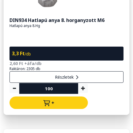
DIN934 Hatlapú anya 8. horganyzott M6
Hatlapú anya 8.Hg
3,3 Ft
/db
2,60 Ft +áfa/db
Raktáron: 2305 db
Részletek
+