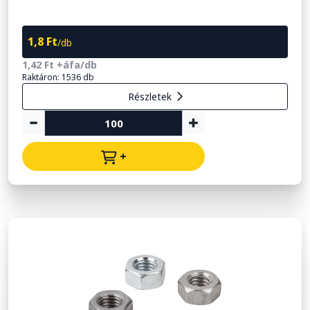
1,8 Ft
/db
1,42 Ft +áfa/db
Raktáron: 1536 db
Részletek
+