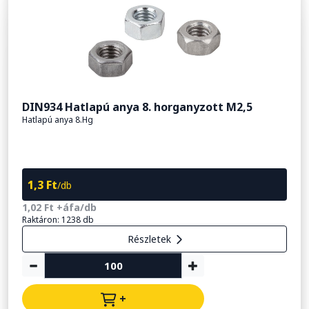
DIN934 Hatlapú anya 8. horganyzott M2,5
Hatlapú anya 8.Hg
1,3 Ft
/db
1,02 Ft +áfa/db
Raktáron: 1238 db
Részletek
+