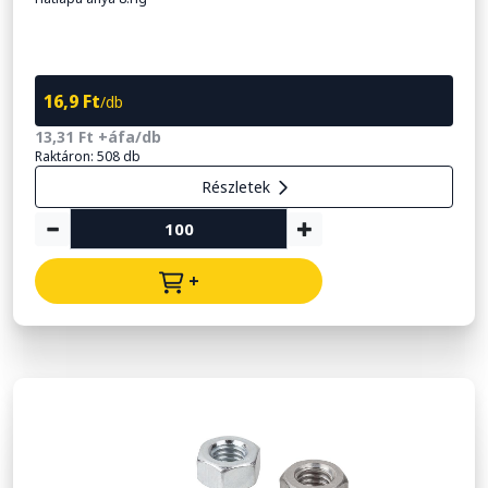
16,9 Ft
/db
13,31 Ft +áfa/db
Raktáron: 508 db
Részletek
+