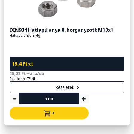
DIN934 Hatlapú anya 8. horganyzott M10x1
Hatlapú anya 8.Hg
19,4 Ft
/db
15,28 Ft +áfa/db
Raktáron: 78 db
Részletek
+