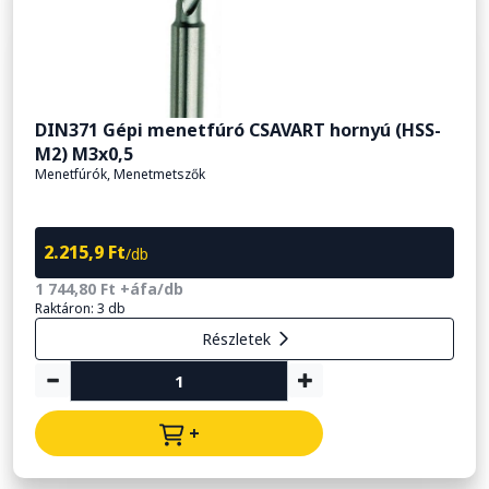
DIN371 Gépi menetfúró CSAVART hornyú (HSS-
M2) M3x0,5
Menetfúrók, Menetmetszők
2.215,9 Ft
/db
1 744,80 Ft +áfa/db
Raktáron: 3 db
Részletek
+