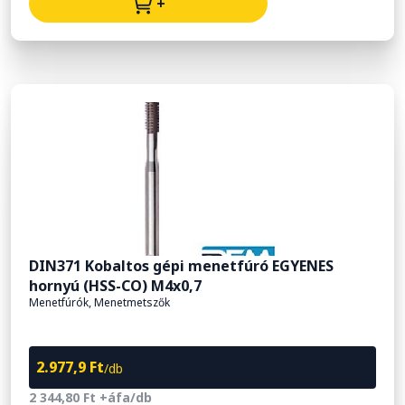
+
DIN371 Kobaltos gépi menetfúró EGYENES
hornyú (HSS-CO) M4x0,7
Menetfúrók, Menetmetszők
2.977,9 Ft
/db
2 344,80 Ft +áfa/db