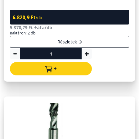
6.820,9 Ft
/db
5 370,79 Ft +áfa/db
Raktáron: 2 db
Részletek
+