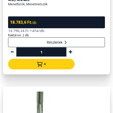
Menetfúrók, Menetmetszők
18.783,6 Ft
/db
14 790,24 Ft +áfa/db
Raktáron: 2 db
Részletek
+