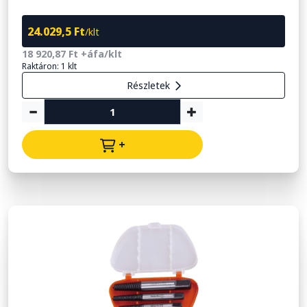
24.029,5 Ft
/klt
18 920,87 Ft +áfa/klt
Raktáron: 1 klt
Részletek
+