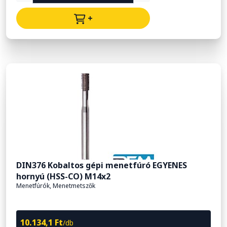
+
DIN376 Kobaltos gépi menetfúró EGYENES
hornyú (HSS-CO) M14x2
Menetfúrók, Menetmetszők
10.134,1 Ft
/db