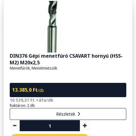
DIN376 Gépi menetfúró CSAVART hornyú (HSS-
M2) M20x2,5
Menetfúrók, Menetmetszők
13.385,0 Ft
/db
10 539,37 Ft +áfa/db
Raktáron: 2 db
Részletek