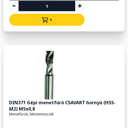
+
DIN371 Gépi menetfúró CSAVART hornyú (HSS-
M2) M5x0,8
Menetfúrók, Menetmetszők