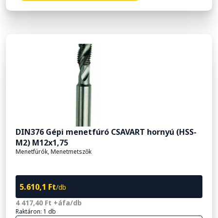
DIN376 Gépi menetfúró CSAVART hornyú (HSS-
M2) M12x1,75
Menetfúrók, Menetmetszők
5.610,1 Ft
/db
4 417,40 Ft +áfa/db
Raktáron: 1 db