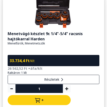
Menetvágó készlet 9r. 1/4"-5/4" racsnis
hajtókarral Harden
Menetfúrók, Menetmetszők
33.734,4 Ft
/klt
26 562,52 Ft +áfa/klt
Raktáron: 1 klt
Részletek
+