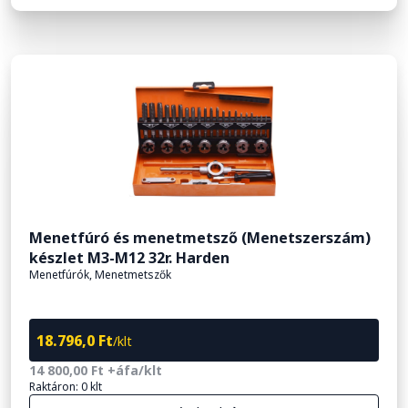
Menetfúró és menetmetsző (Menetszerszám)
készlet M3-M12 32r. Harden
Menetfúrók, Menetmetszők
18.796,0 Ft
/klt
14 800,00 Ft +áfa/klt
Raktáron: 0 klt