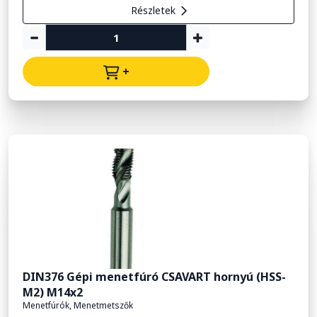
Részletek
+
DIN376 Gépi menetfúró CSAVART hornyú (HSS-
M2) M14x2
Menetfúrók, Menetmetszők