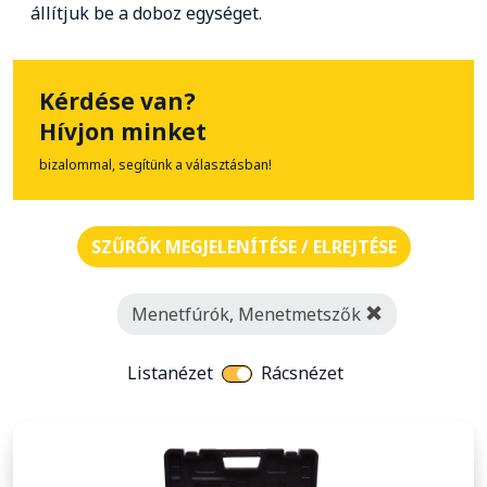
állítjuk be a doboz egységet.
Kérdése van?
Hívjon minket
bizalommal, segítünk a választásban!
SZŰRŐK MEGJELENÍTÉSE / ELREJTÉSE
Menetfúrók, Menetmetszők
Listanézet
Rácsnézet