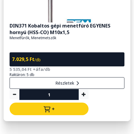
DIN371 Kobaltos gépi menetfúró EGYENES
hornyú (HSS-CO) M10x1,5
Menetfúrók, Menetmetszők
7.029,5 Ft
/db
5 535,04 Ft +áfa/db
Raktáron: 5 db
Részletek
+