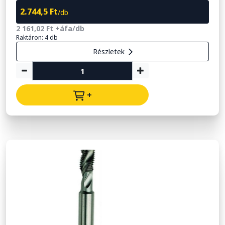
2.744,5 Ft
/db
2 161,02 Ft +áfa/db
Raktáron: 4 db
Részletek
+