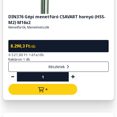
DIN376 Gépi menetfúró CSAVART hornyú (HSS-
M2) M16x2
Menetfúrók, Menetmetszők
8.290,3 Ft
/db
6 527,80 Ft +áfa/db
Raktáron: 1 db
Részletek
+