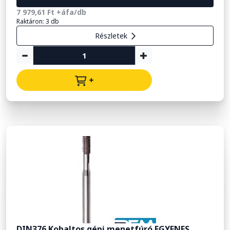
7 979,61 Ft +áfa/db
Raktáron: 3 db
Részletek
+
DIN376 Kobaltos gépi menetfúró EGYENES