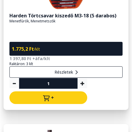
Harden Törtcsavar kiszedő M3-18 (5 darabos)
Menetfúrók, Menetmetszők
1.775,2 Ft
/klt
1 397,80 Ft +áfa/klt
Raktáron: 3 klt
Részletek
+