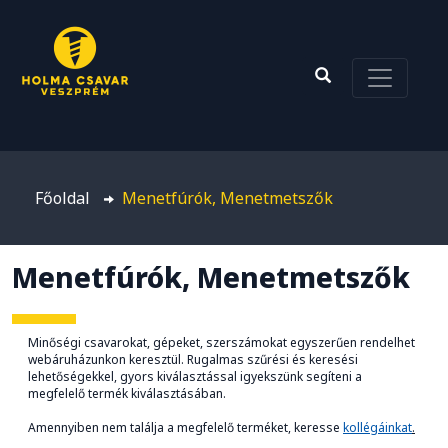
Főoldal
Menetfúrók, Menetmetszők
Menetfúrók, Menetmetszők
Minőségi csavarokat, gépeket, szerszámokat egyszerűen rendelhet
webáruházunkon keresztül. Rugalmas szűrési és keresési
lehetőségekkel, gyors kiválasztással igyekszünk segíteni a
megfelelő termék kiválasztásában.
Amennyiben nem találja a megfelelő terméket, keresse
kollégáinkat
.