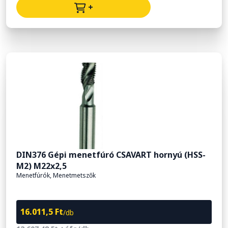
+
DIN376 Gépi menetfúró CSAVART hornyú (HSS-
M2) M22x2,5
Menetfúrók, Menetmetszők
16.011,5 Ft
/db