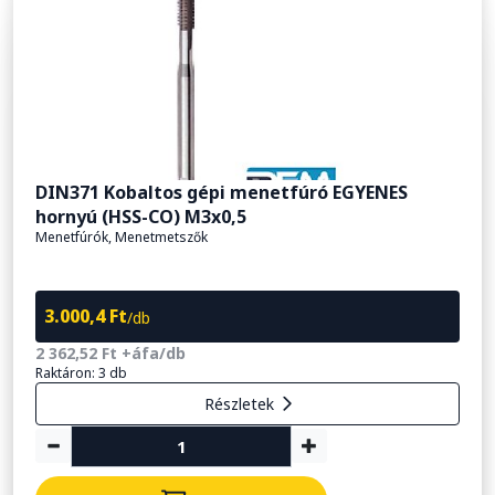
DIN371 Kobaltos gépi menetfúró EGYENES
hornyú (HSS-CO) M3x0,5
Menetfúrók, Menetmetszők
3.000,4 Ft
/db
2 362,52 Ft +áfa/db
Raktáron: 3 db
Részletek