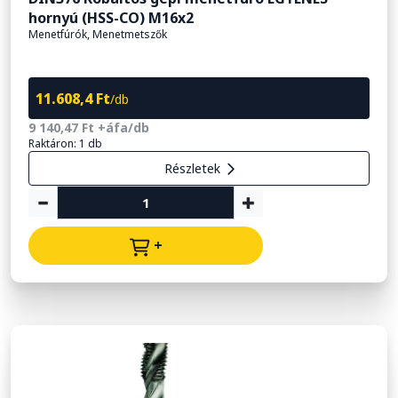
hornyú (HSS-CO) M16x2
Menetfúrók, Menetmetszők
11.608,4 Ft
/db
9 140,47 Ft +áfa/db
Raktáron: 1 db
Részletek
+