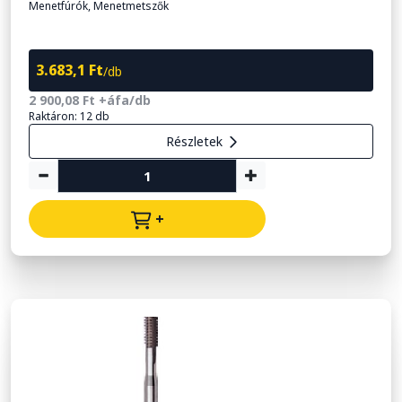
Menetfúrók, Menetmetszők
3.683,1 Ft
/db
2 900,08 Ft +áfa/db
Raktáron: 12 db
Részletek
+