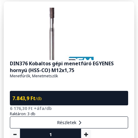
DIN376 Kobaltos gépi menetfúró EGYENES
hornyú (HSS-CO) M12x1,75
Menetfúrók, Menetmetszők
7.843,9 Ft
/db
6 176,30 Ft +áfa/db
Raktáron: 3 db
Részletek