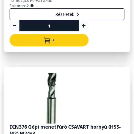
12 607,48 Ft +áfa/db
Raktáron: 2 db
Részletek
+
DIN376 Gépi menetfúró CSAVART hornyú (HSS-
M2) M24x3