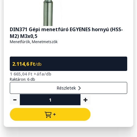
DIN371 Gépi menetfúró EGYENES hornyú (HSS-
M2) M3x0,5
Menetfúrók, Menetmetszők
2.114,6 Ft
/db
1 665,04 Ft +áfa/db
Raktáron: 6 db
Részletek
+