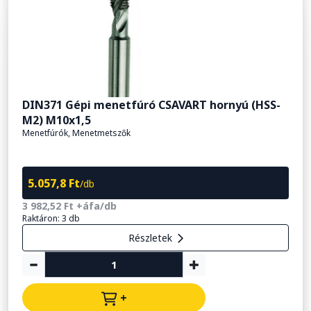
DIN371 Gépi menetfúró CSAVART hornyú (HSS-
M2) M10x1,5
Menetfúrók, Menetmetszők
5.057,8 Ft
/db
3 982,52 Ft +áfa/db
Raktáron: 3 db
Részletek
+