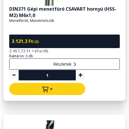
DIN371 Gépi menetfúró CSAVART hornyú (HSS-
M2) M6x1,0
Menetfúrók, Menetmetszők
3.121,3 Ft
/db
2 457,72 Ft +áfa/db
Raktáron: 3 db
Részletek
+