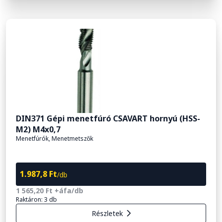
DIN371 Gépi menetfúró CSAVART hornyú (HSS-
M2) M4x0,7
Menetfúrók, Menetmetszők
1.987,8 Ft
/db
1 565,20 Ft +áfa/db
Raktáron: 3 db
Részletek