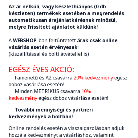
Az ár nélküli, vagy készlethiányos (0 db
készleten) termékek esetében a megrendelés
automatikusan árajánlatkérésnek minősül,
melyre frissített ajánlatot küldünk!
A
WEBSHOP
-ban feltűntetett
árak csak online
vásárlás esetén érvényesek
!
(kiszállítással és bolti átvétellel is)
EGÉSZ ÉVES AKCIÓ:
Famenetű és A2 csavarra
20% kedvezmény
egész
doboz vásárlása esetén!
Minden METRIKUS csavarra
10%
kedvezmény
egész doboz vásárlása esetén!
További mennyiségi és partneri
kedvezmények a boltban!
Online rendelés esetén a visszaigazolásban adjuk
hozzá a kedvezményt a vásárláshoz, valamint