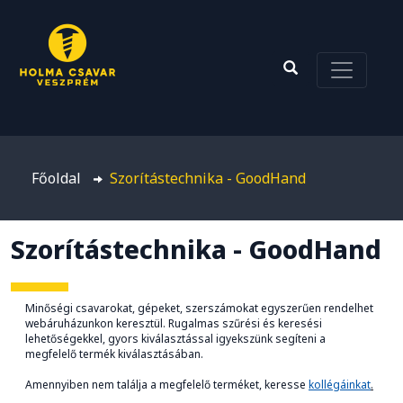
Főoldal
Szorítástechnika - GoodHand
Szorítástechnika - GoodHand
Minőségi csavarokat, gépeket, szerszámokat egyszerűen rendelhet
webáruházunkon keresztül. Rugalmas szűrési és keresési
lehetőségekkel, gyors kiválasztással igyekszünk segíteni a
megfelelő termék kiválasztásában.
Amennyiben nem találja a megfelelő terméket, keresse
kollégáinkat
.