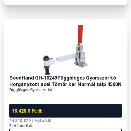
GoodHand GH-10249 Függőleges Gyorsszorító
Horganyzott acél Tömör kar Normál talp 4500N
Függőleges Gyorsszorító
18.428,8 Ft
/db
14 510,87 Ft +áfa/db
Raktáron: 0 db