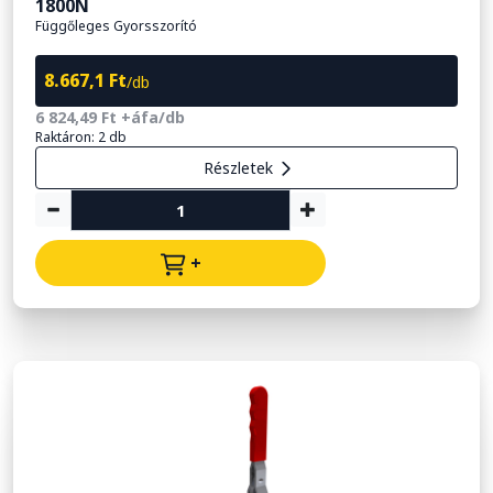
1800N
Függőleges Gyorsszorító
8.667,1 Ft
/db
6 824,49 Ft +áfa/db
Raktáron: 2 db
Részletek
+