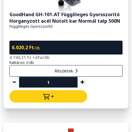
GoodHand GH-101-AT Függőleges Gyorsszorító
Horganyzott acél Nútolt kar Normál talp 500N
Függőleges Gyorsszorító
6.020,2 Ft
/db
4 740,31 Ft +áfa/db
Raktáron: 0 db
Részletek
+