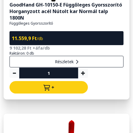
GoodHand GH-10150-E Függőleges Gyorsszorító
Horganyzott acél Nútolt kar Normál talp
1800N
Függőleges Gyorsszorító
11.559,9 Ft
/db
9 102,28 Ft +áfa/db
Raktáron: 0 db
Részletek
+