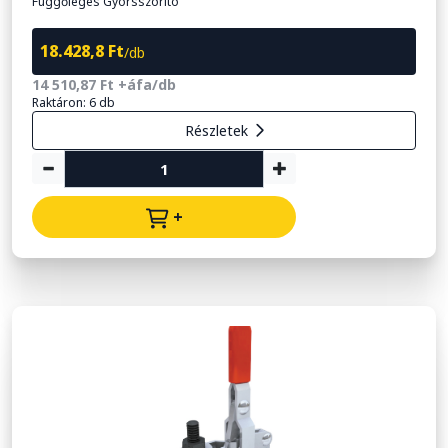
Függőleges Gyorsszorító
18.428,8 Ft
/db
14 510,87 Ft +áfa/db
Raktáron: 6 db
Részletek
+