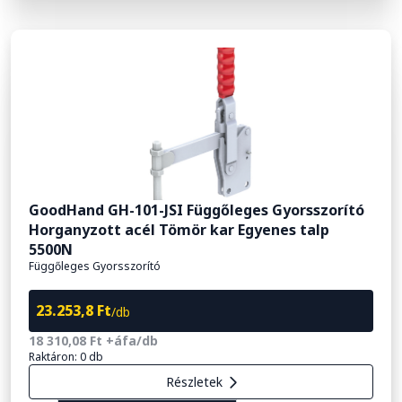
GoodHand GH-101-JSI Függőleges Gyorsszorító
Horganyzott acél Tömör kar Egyenes talp
5500N
Függőleges Gyorsszorító
23.253,8 Ft
/db
18 310,08 Ft +áfa/db
Raktáron: 0 db
Részletek