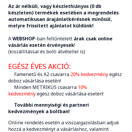
Az ár nélküli, vagy készlethiányos (0 db
készleten) termékek esetében a megrendelés
automatikusan árajánlatkérésnek minősül,
melyre frissített ajánlatot küldünk!
A
WEBSHOP
-ban feltűntetett
árak csak online
vásárlás esetén érvényesek
!
(kiszállítással és bolti átvétellel is)
EGÉSZ ÉVES AKCIÓ:
Famenetű és A2 csavarra
20% kedvezmény
egész
doboz vásárlása esetén!
Minden METRIKUS csavarra
10%
kedvezmény
egész doboz vásárlása esetén!
További mennyiségi és partneri
kedvezmények a boltban!
Online rendelés esetén a visszaigazolásban adjuk
hozzá a kedvezményt a vásárláshoz, valamint