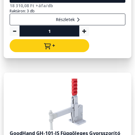
18 310,08 Ft +áfa/db
Raktáron: 3 db
Részletek
+
GoodHand GH-101-JS Függőleges Gyorsszorító