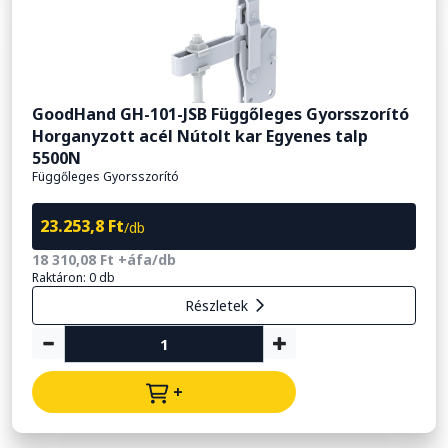
GoodHand GH-101-JSB Függőleges Gyorsszorító
Horganyzott acél Nútolt kar Egyenes talp
5500N
Függőleges Gyorsszorító
23.253,8 Ft
/db
18 310,08 Ft +áfa/db
Raktáron: 0 db
Részletek
+