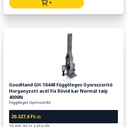
+
GoodHand GH-10448 Függőleges Gyorsszorító
Horganyzott acél Fix Rövid kar Normál talp
4000N
Függőleges Gyorsszorító
20.327,6 Ft
/db
16 005,98 Ft +áfa/db