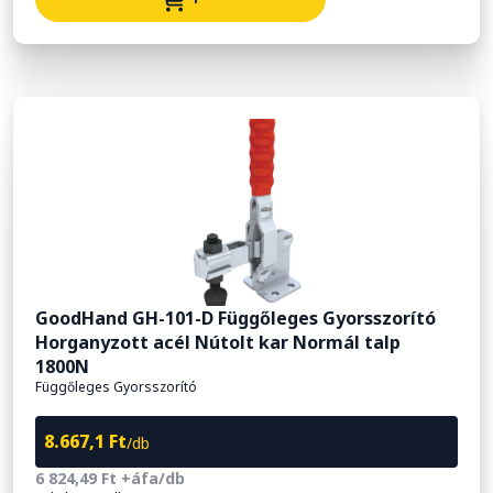
GoodHand GH-101-D Függőleges Gyorsszorító
Horganyzott acél Nútolt kar Normál talp
1800N
Függőleges Gyorsszorító
8.667,1 Ft
/db
6 824,49 Ft +áfa/db