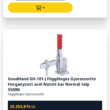
+
GoodHand GH-101-J Függőleges Gyorsszorító
Horganyzott acél Nútolt kar Normál talp
5500N
Függőleges Gyorsszorító
23.253,8 Ft
/db