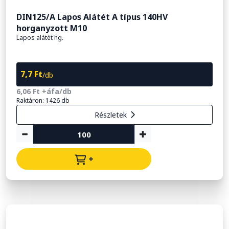
DIN125/A Lapos Alátét A típus 140HV
horganyzott M10
Lapos alátét hg.
7,7 Ft
/db
6,06 Ft +áfa/db
Raktáron: 1426 db
Részletek
+