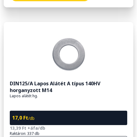
DIN125/A Lapos Alátét A típus 140HV
horganyzott M14
Lapos alátét hg.
17,0 Ft
/db
13,39 Ft +áfa/db
Raktáron: 337 db