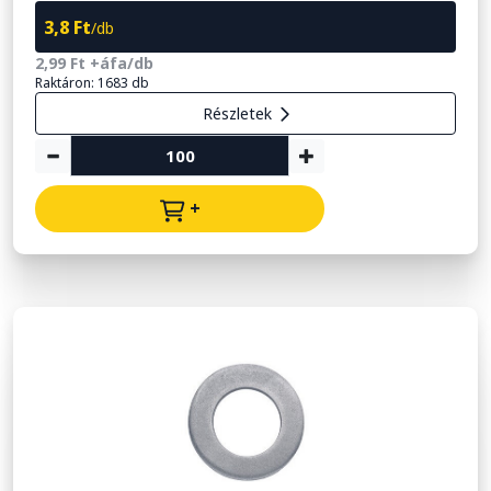
3,8 Ft
/db
2,99 Ft +áfa/db
Raktáron: 1683 db
Részletek
+