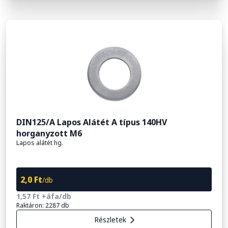
DIN125/A Lapos Alátét A típus 140HV
horganyzott M6
Lapos alátét hg.
2,0 Ft
/db
1,57 Ft +áfa/db
Raktáron: 2287 db
Részletek