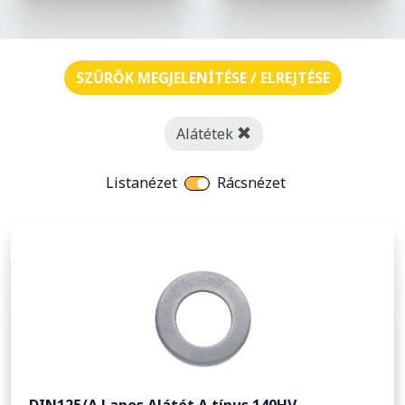
SZŰRŐK MEGJELENÍTÉSE / ELREJTÉSE
Alátétek
Listanézet
Rácsnézet