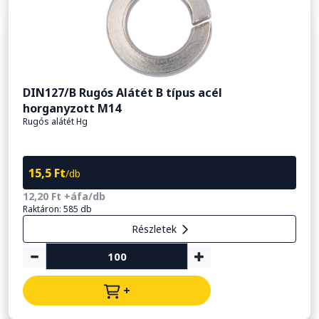
DIN127/B Rugós Alátét B típus acél
horganyzott M14
Rugós alátét Hg
15,5 Ft
/db
12,20 Ft +áfa/db
Raktáron: 585 db
Részletek
+