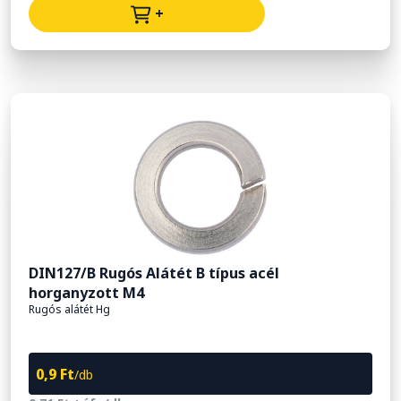
+
DIN127/B Rugós Alátét B típus acél
horganyzott M4
Rugós alátét Hg
0,9 Ft
/db