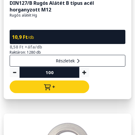
DIN127/B Rugós Alátét B típus acél
horganyzott M12
Rugós alátét Hg
10,9 Ft
/db
8,58 Ft +áfa/db
Raktáron: 1280 db
Részletek
+