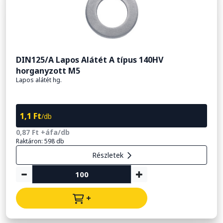
DIN125/A Lapos Alátét A típus 140HV
horganyzott M5
Lapos alátét hg.
1,1 Ft
/db
0,87 Ft +áfa/db
Raktáron: 598 db
Részletek
+