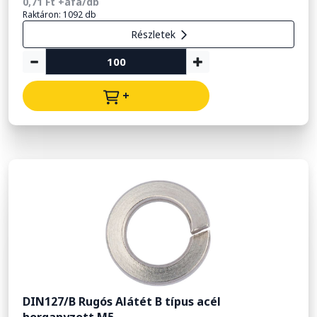
0,71 Ft +áfa/db
Raktáron: 1092 db
Részletek
+
DIN127/B Rugós Alátét B típus acél
horganyzott M5