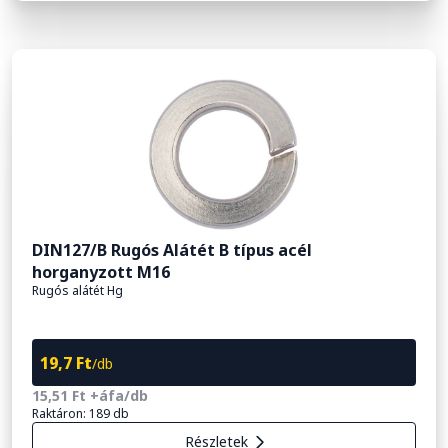
DIN127/B Rugós Alátét B típus acél
horganyzott M16
Rugós alátét Hg
19,7 Ft
/db
15,51 Ft +áfa/db
Raktáron: 189 db
Részletek