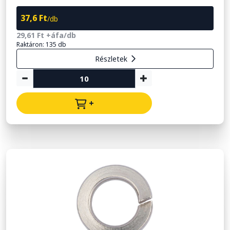
37,6 Ft
/db
29,61 Ft +áfa/db
Raktáron: 135 db
Részletek
+