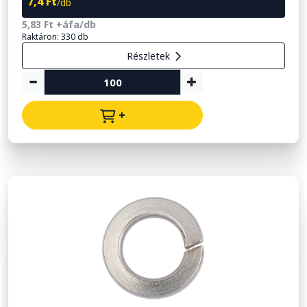
7,4 Ft
/db
5,83 Ft +áfa/db
Raktáron: 330 db
Részletek
+