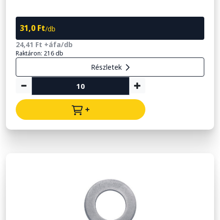
31,0 Ft
/db
24,41 Ft +áfa/db
Raktáron: 216 db
Részletek
+