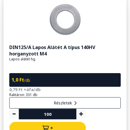
DIN125/A Lapos Alátét A típus 140HV
horganyzott M4
Lapos alátét hg.
1,0 Ft
/db
0,79 Ft +áfa/db
Raktáron: 331 db
Részletek
+