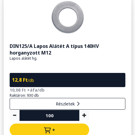
DIN125/A Lapos Alátét A típus 140HV
horganyzott M12
Lapos alátét hg.
12,8 Ft
/db
10,08 Ft +áfa/db
Raktáron: 930 db
Részletek
+