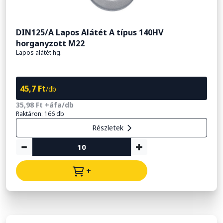
DIN125/A Lapos Alátét A típus 140HV
horganyzott M22
Lapos alátét hg.
45,7 Ft
/db
35,98 Ft +áfa/db
Raktáron: 166 db
Részletek
+