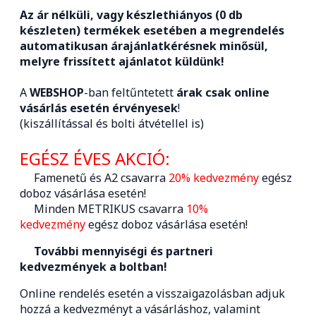
Az ár nélküli, vagy készlethiányos (0 db
készleten) termékek esetében a megrendelés
automatikusan árajánlatkérésnek minősül,
melyre frissített ajánlatot küldünk!
A
WEBSHOP
-ban feltűntetett
árak csak online
vásárlás esetén érvényesek
!
(kiszállítással és bolti átvétellel is)
EGÉSZ ÉVES AKCIÓ:
Famenetű és A2 csavarra
20% kedvezmény
egész
doboz vásárlása esetén!
Minden METRIKUS csavarra
10%
kedvezmény
egész doboz vásárlása esetén!
További mennyiségi és partneri
kedvezmények a boltban!
Online rendelés esetén a visszaigazolásban adjuk
hozzá a kedvezményt a vásárláshoz, valamint