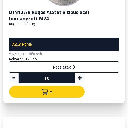
DIN127/B Rugós Alátét B típus acél
horganyzott M24
Rugós alátét Hg
72,3 Ft
/db
56,93 Ft +áfa/db
Raktáron: 173 db
Részletek
+