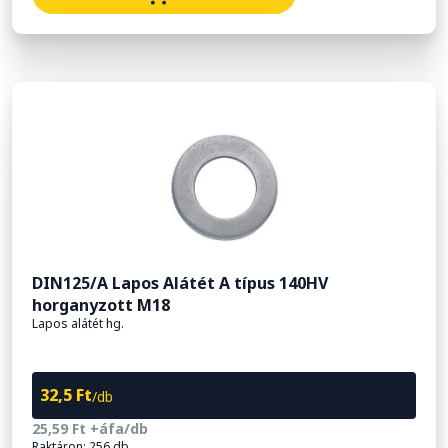
DIN125/A Lapos Alátét A típus 140HV
horganyzott M18
Lapos alátét hg.
32,5 Ft
/db
25,59 Ft +áfa/db
Raktáron: 256 db