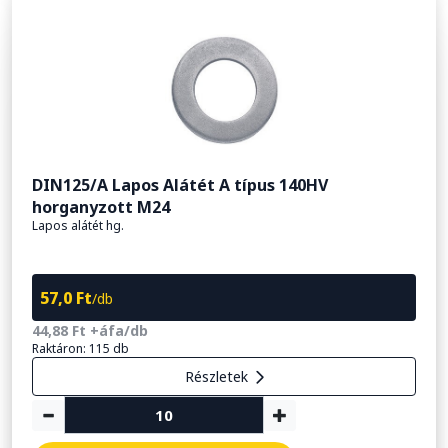
DIN125/A Lapos Alátét A típus 140HV
horganyzott M24
Lapos alátét hg.
57,0 Ft
/db
44,88 Ft +áfa/db
Raktáron: 115 db
Részletek