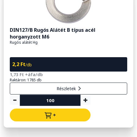
DIN127/B Rugós Alátét B típus acél
horganyzott M6
Rugós alátét Hg
2,2 Ft
/db
1,73 Ft +áfa/db
Raktáron: 1785 db
Részletek
+