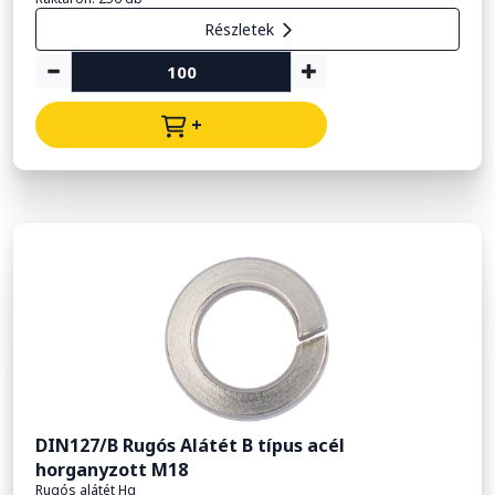
Részletek
+
DIN127/B Rugós Alátét B típus acél
horganyzott M18
Rugós alátét Hg