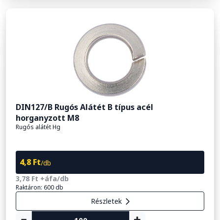
DIN127/B Rugós Alátét B típus acél
horganyzott M8
Rugós alátét Hg
4,8 Ft
/db
3,78 Ft +áfa/db
Raktáron: 600 db
Részletek