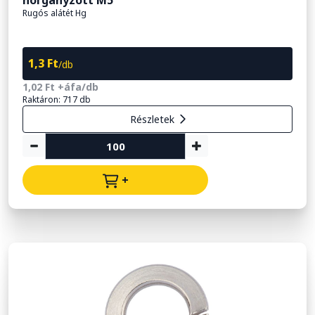
Rugós alátét Hg
1,3 Ft
/db
1,02 Ft +áfa/db
Raktáron: 717 db
Részletek
+