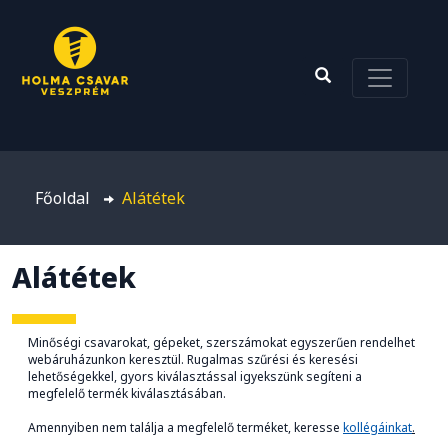
Főoldal
Alátétek
Alátétek
Minőségi csavarokat, gépeket, szerszámokat egyszerűen rendelhet
webáruházunkon keresztül. Rugalmas szűrési és keresési
lehetőségekkel, gyors kiválasztással igyekszünk segíteni a
megfelelő termék kiválasztásában.
Amennyiben nem találja a megfelelő terméket, keresse
kollégáinkat
.