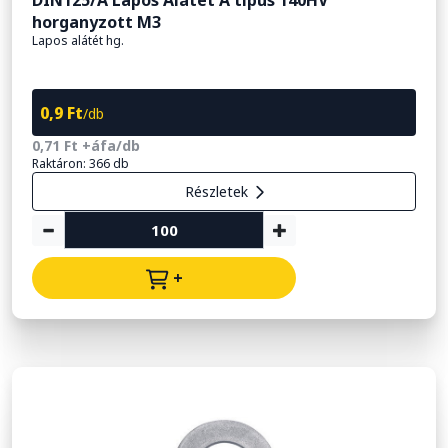
DIN125/A Lapos Alátét A típus 140HV
horganyzott M3
Lapos alátét hg.
0,9 Ft
/db
0,71 Ft +áfa/db
Raktáron: 366 db
Részletek
+