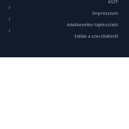
ÁSZF
/
Impresszum
/
Adatkezelési tájékoztató
/
Elállás a szerződéstől