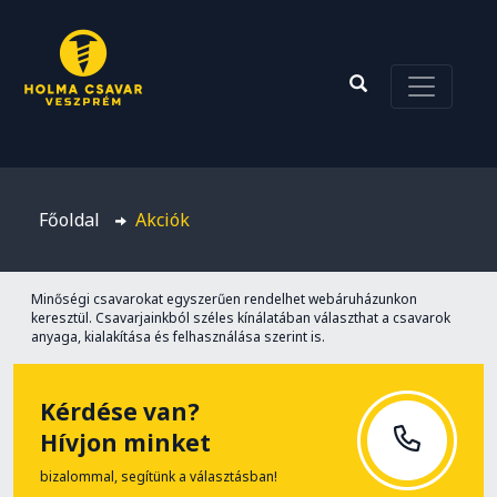
Főoldal
Akciók
Minőségi csavarokat egyszerűen rendelhet webáruházunkon
keresztül. Csavarjainkból széles kínálatában választhat a csavarok
anyaga, kialakítása és felhasználása szerint is.
Kérdése van?
Hívjon minket
bizalommal, segítünk a választásban!