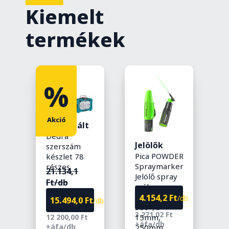
Kiemelt
termékek
%
Akció
Kombinált
J
Dedra
ők
P
Jelölők
szerszám
s
Pica POWDER
készlet 78
u
Spraymarker
részes
Ft
/db
21.134,1
entes
Jelölő spray
ó-
Ft/db
mély
furatokhoz,
4.154,2 Ft
/db
1
15.494,0 Ft
/db
V)
360°, 3-
+
3 271,02 Ft
15mm,
12 200,00 Ft
+áfa/db
+áfa/db
250mm