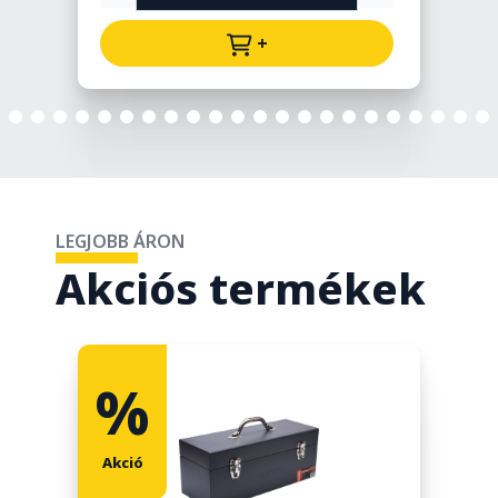
+
LEGJOBB ÁRON
Akciós termékek
%
Akció
A