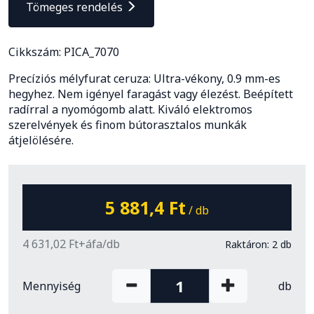
Tömeges rendelés
Cikkszám: PICA_7070
Precíziós mélyfurat ceruza: Ultra-vékony, 0.9 mm-es
hegyhez. Nem igényel faragást vagy élezést. Beépített
radírral a nyomógomb alatt. Kiváló elektromos
szerelvények és finom bútorasztalos munkák
átjelölésére.
5 881,4 Ft
/ db
4 631,02 Ft+áfa/db
Raktáron: 2 db
Mennyiség
db