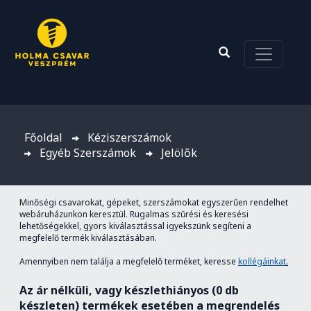
Főoldal
Kéziszerszámok
Egyéb Szerszámok
Jelölők
Minőségi csavarokat, gépeket, szerszámokat egyszerűen rendelhet
webáruházunkon keresztül. Rugalmas szűrési és keresési
lehetőségekkel, gyors kiválasztással igyekszünk segíteni a
megfelelő termék kiválasztásában.
Amennyiben nem találja a megfelelő terméket, keresse
kollégáinkat
.
Az ár nélküli, vagy készlethiányos (0 db
készleten) termékek esetében a megrendelés