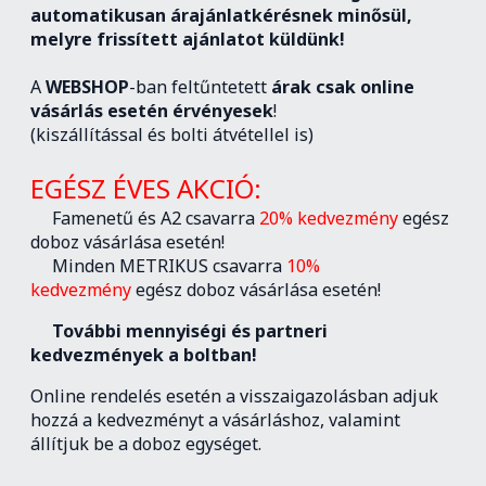
automatikusan árajánlatkérésnek minősül,
melyre frissített ajánlatot küldünk!
A
WEBSHOP
-ban feltűntetett
árak csak online
vásárlás esetén érvényesek
!
(kiszállítással és bolti átvétellel is)
EGÉSZ ÉVES AKCIÓ:
Famenetű és A2 csavarra
20% kedvezmény
egész
doboz vásárlása esetén!
Minden METRIKUS csavarra
10%
kedvezmény
egész doboz vásárlása esetén!
További mennyiségi és partneri
kedvezmények a boltban!
Online rendelés esetén a visszaigazolásban adjuk
hozzá a kedvezményt a vásárláshoz, valamint
állítjuk be a doboz egységet.