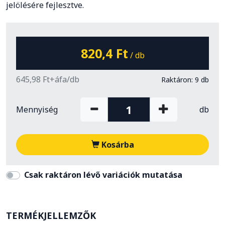
jelölésére fejlesztve.
820,4 Ft
/ db
645,98 Ft+áfa/db
Raktáron: 9 db
Mennyiség
db
Kosárba
Csak raktáron lévő variációk mutatása
TERMÉKJELLEMZŐK