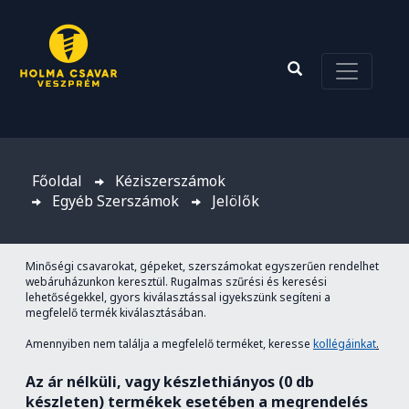
Főoldal
Kéziszerszámok
Egyéb Szerszámok
Jelölők
Minőségi csavarokat, gépeket, szerszámokat egyszerűen rendelhet
webáruházunkon keresztül. Rugalmas szűrési és keresési
lehetőségekkel, gyors kiválasztással igyekszünk segíteni a
megfelelő termék kiválasztásában.
Amennyiben nem találja a megfelelő terméket, keresse
kollégáinkat
.
Az ár nélküli, vagy készlethiányos (0 db
készleten) termékek esetében a megrendelés