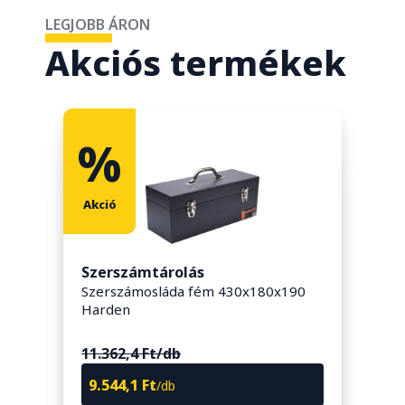
LEGJOBB ÁRON
Akciós termékek
%
Akció
A
Szerszámtárolás
H
Szerszámosláda fém 430x180x190
Y
Harden
m
11.362,4 Ft/db
3
9.544,1 Ft
/db