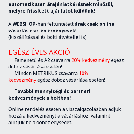
automatikusan árajánlatkérésnek minősül,
melyre frissített ajánlatot küldünk!
A
WEBSHOP
-ban feltűntetett
árak csak online
vásárlás esetén érvényesek
!
(kiszállítással és bolti átvétellel is)
EGÉSZ ÉVES AKCIÓ:
Famenetű és A2 csavarra
20% kedvezmény
egész
doboz vásárlása esetén!
Minden METRIKUS csavarra
10%
kedvezmény
egész doboz vásárlása esetén!
További mennyiségi és partneri
kedvezmények a boltban!
Online rendelés esetén a visszaigazolásban adjuk
hozzá a kedvezményt a vásárláshoz, valamint
állítjuk be a doboz egységet.