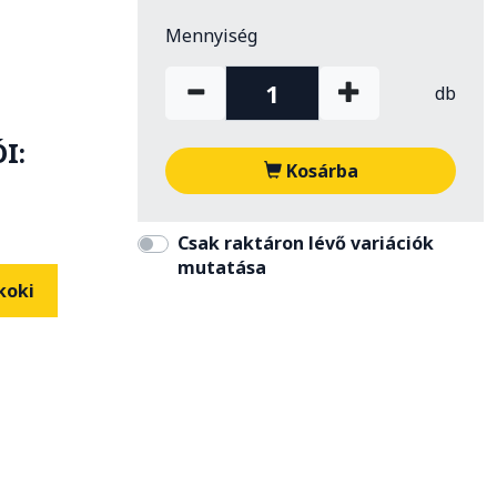
Mennyiség
db
I:
Kosárba
Csak raktáron lévő variációk
mutatása
koki