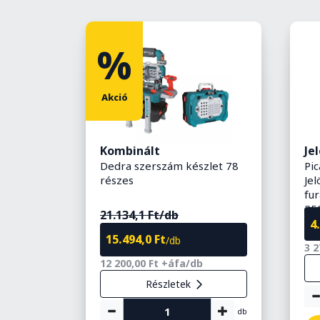
%
Akció
Kombinált
Je
Dedra szerszám készlet 78
Pi
részes
Jel
ű
fu
25
 100W
21.134,1 Ft/db
4
15.494,0 Ft
/db
3 2
12 200,00 Ft +áfa/db
Részletek
db
db