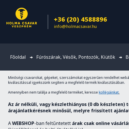
+36 (20) 4588896
info@holmacsavar.hu
Főoldal
Fúrószárak, Vésők, Pontozók, Kiütők
B
Minőségi csavarokat, gépeket, szerszámokat egyszerűen rendelhet webár
kiválasztással igyekszünk segíteni a megfelelő termék kiválasztásában.
Amennyiben nem találja a megfelelő terméket, keresse
kollégáinkat
.
Az ár nélküli, vagy készlethiányos (0 db készlete
árajánlatkérésnek minősül, melyre frissített ajánl
A
WEBSHOP
-ban feltűntetett
árak csak online vásárl