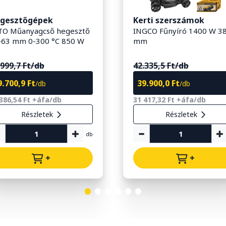
gesztőgépek
Kerti szerszámok
TO Műanyagcső hegesztő
INGCO Fűnyíró 1400 W 3
-63 mm 0-300 °C 850 W
mm
.999,7 Ft/db
42.335,5 Ft/db
9.700,9 Ft
39.900,0 Ft
/db
/db
386,54 Ft +áfa/db
31 417,32 Ft +áfa/db
Részletek
Részletek
db
+
+