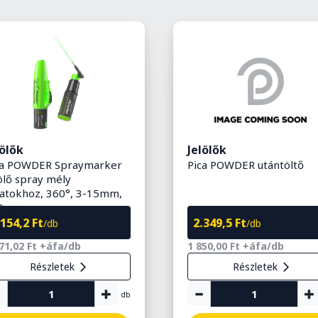
lölők
Jelölők
ca POWDER Spraymarker
Pica POWDER utántöltő
ölő spray mély
ratokhoz, 360°, 3-15mm,
0mm
.154,2 Ft
2.349,5 Ft
/db
/db
71,02 Ft +áfa/db
1 850,00 Ft +áfa/db
Részletek
Részletek
db