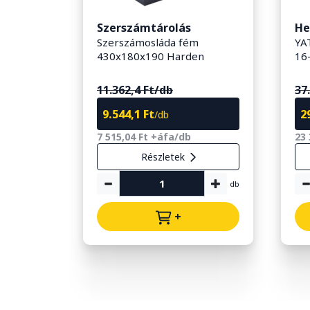
fúró
Szerszámtárolás
He
ószár
Szerszámosláda fém
YA
430x180x190 Harden
16
11.362,4 Ft/db
37
9.544,1 Ft
2
/db
7 515,04 Ft +áfa/db
23 
Részletek
db
db
+