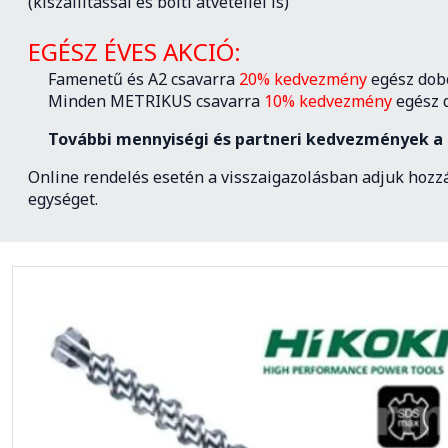
(kiszállítással és bolti átvétellel is)
EGÉSZ ÉVES AKCIÓ:
Famenetű és A2 csavarra
20% kedvezmény
egész dob
Minden METRIKUS csavarra
10% kedvezmény
egész 
További mennyiségi és partneri kedvezmények a 
Online rendelés esetén a visszaigazolásban adjuk hozzá
egységet.