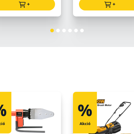
+
+
%
%
ció
Akció