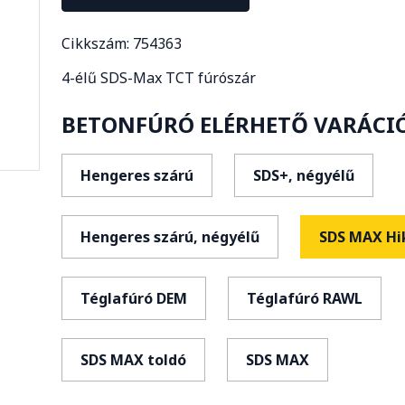
Cikkszám: 754363
4-élű SDS-Max TCT fúrószár
BETONFÚRÓ ELÉRHETŐ VARÁCIÓ
Hengeres szárú
SDS+, négyélű
Hengeres szárú, négyélű
SDS MAX Hi
Téglafúró DEM
Téglafúró RAWL
SDS MAX toldó
SDS MAX