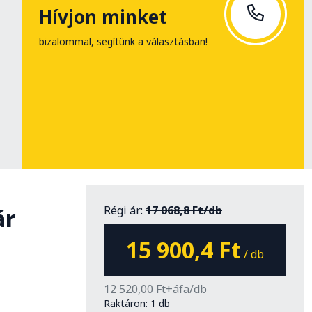
Hívjon minket
bizalommal, segítünk a választásban!
Régi ár:
17 068,8 Ft/db
ár
15 900,4 Ft
/ db
12 520,00 Ft+áfa/db
Raktáron: 1 db