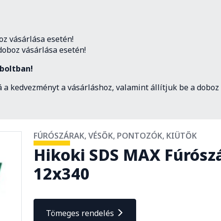
oz vásárlása esetén!
doboz vásárlása esetén!
boltban!
 a kedvezményt a vásárláshoz, valamint állítjuk be a doboz
FÚRÓSZÁRAK, VÉSŐK, PONTOZÓK, KIÜTŐK
Hikoki SDS MAX Fúrósz
12x340
Tömeges rendelés