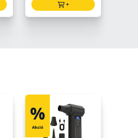
+
%
%
Akció
Akció