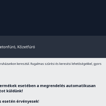
etonfúró, Kőzetfúró
uházunkon keresztül. Rugalmas szűrési és keresési lehetőségekkel, gyors
n) termékek esetében a megrendelés automatikusan
atot küldünk!
ás esetén érvényesek
!