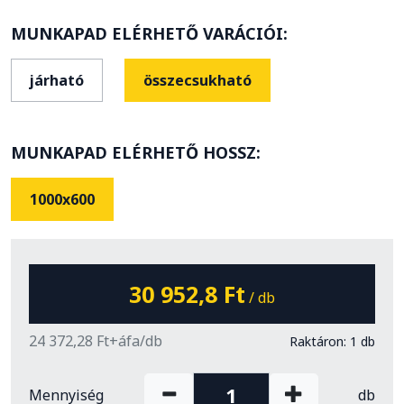
MUNKAPAD ELÉRHETŐ VARÁCIÓI:
járható
összecsukható
MUNKAPAD ELÉRHETŐ HOSSZ:
1000x600
30 952,8 Ft
/ db
24 372,28 Ft+áfa/db
Raktáron: 1 db
Mennyiség
db