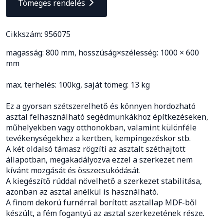
Tömeges rendelés
Cikkszám: 956075
magasság: 800 mm, hosszúság×szélesség: 1000 × 600
mm
max. terhelés: 100kg, saját tömeg: 13 kg
Ez a gyorsan szétszerelhető és könnyen hordozható
asztal felhasználható segédmunkákhoz építkezéseken,
műhelyekben vagy otthonokban, valamint különféle
tevékenységekhez a kertben, kempingezéskor stb.
A két oldalsó támasz rögzíti az asztalt széthajtott
állapotban, megakadályozva ezzel a szerkezet nem
kívánt mozgását és összecsukódását.
A kiegészítő rúddal növelhető a szerkezet stabilitása,
azonban az asztal anélkül is használható.
A finom dekorú furnérral borított asztallap MDF-ből
készült, a fém fogantyú az asztal szerkezetének része.