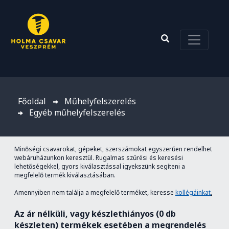
Főoldal
Műhelyfelszerelés
Egyéb műhelyfelszerelés
Minőségi csavarokat, gépeket, szerszámokat egyszerűen rendelhet
webáruházunkon keresztül. Rugalmas szűrési és keresési
lehetőségekkel, gyors kiválasztással igyekszünk segíteni a
megfelelő termék kiválasztásában.
Amennyiben nem találja a megfelelő terméket, keresse
kollégáinkat
.
Az ár nélküli, vagy készlethiányos (0 db
készleten) termékek esetében a megrendelés