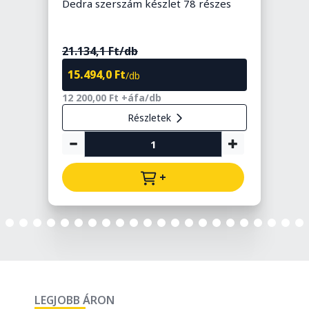
Dedra szerszám készlet 78 részes
Y
s
7
21.134,1 Ft/db
15.494,0 Ft
/db
8
12 200,00 Ft +áfa/db
Részletek
+
LEGJOBB ÁRON