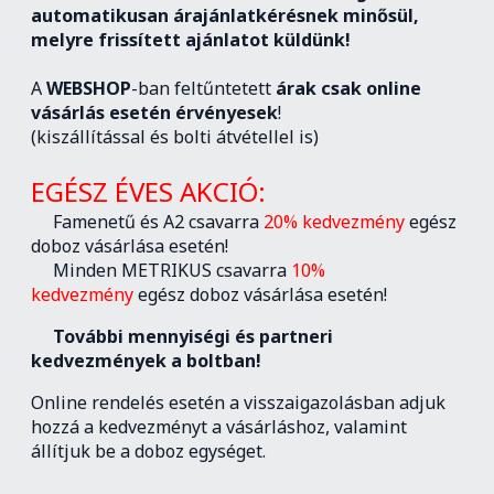
automatikusan árajánlatkérésnek minősül,
melyre frissített ajánlatot küldünk!
A
WEBSHOP
-ban feltűntetett
árak csak online
vásárlás esetén érvényesek
!
(kiszállítással és bolti átvétellel is)
EGÉSZ ÉVES AKCIÓ:
Famenetű és A2 csavarra
20% kedvezmény
egész
doboz vásárlása esetén!
Minden METRIKUS csavarra
10%
kedvezmény
egész doboz vásárlása esetén!
További mennyiségi és partneri
kedvezmények a boltban!
Online rendelés esetén a visszaigazolásban adjuk
hozzá a kedvezményt a vásárláshoz, valamint
állítjuk be a doboz egységet.