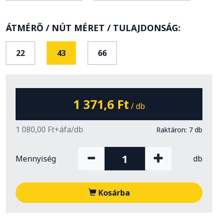
ÁTMÉRŐ / NÚT MÉRET / TULAJDONSÁG:
22
43
66
1 371,6 Ft
/ db
1 080,00 Ft+áfa/db
Raktáron: 7 db
Mennyiség
db
Kosárba