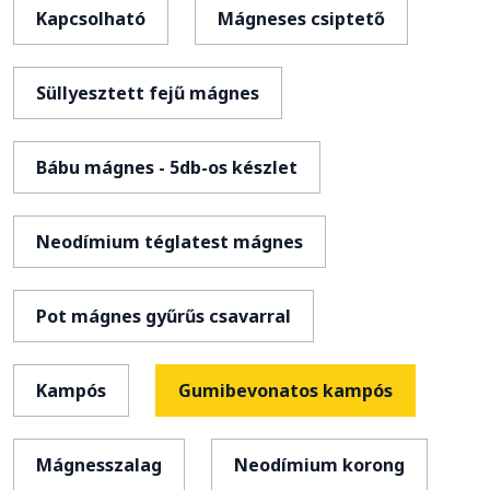
Kapcsolható
Mágneses csiptető
Süllyesztett fejű mágnes
Bábu mágnes - 5db-os készlet
Neodímium téglatest mágnes
Pot mágnes gyűrűs csavarral
Kampós
Gumibevonatos kampós
Mágnesszalag
Neodímium korong