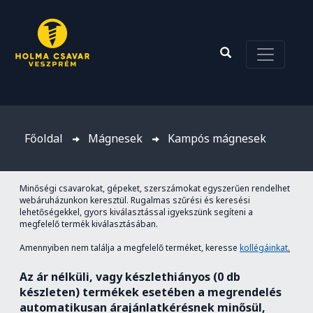
Főoldal
Mágnesek
Kampós mágnesek
Minőségi csavarokat, gépeket, szerszámokat egyszerűen rendelhet
webáruházunkon keresztül. Rugalmas szűrési és keresési
lehetőségekkel, gyors kiválasztással igyekszünk segíteni a
megfelelő termék kiválasztásában.
Amennyiben nem találja a megfelelő terméket, keresse
kollégáinkat
.
Az ár nélküli, vagy készlethiányos (0 db
készleten) termékek esetében a megrendelés
automatikusan árajánlatkérésnek minősül,