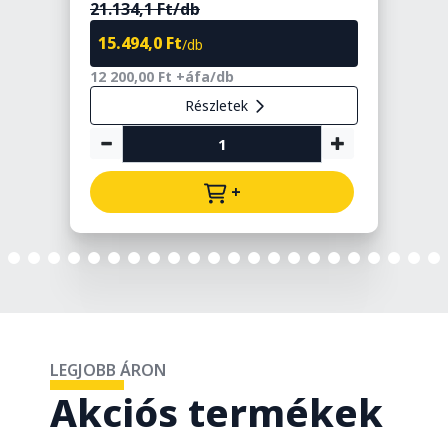
21.134,1 Ft/db
15.494,0 Ft
/db
3
12 200,00 Ft +áfa/db
Részletek
+
LEGJOBB ÁRON
Akciós termékek