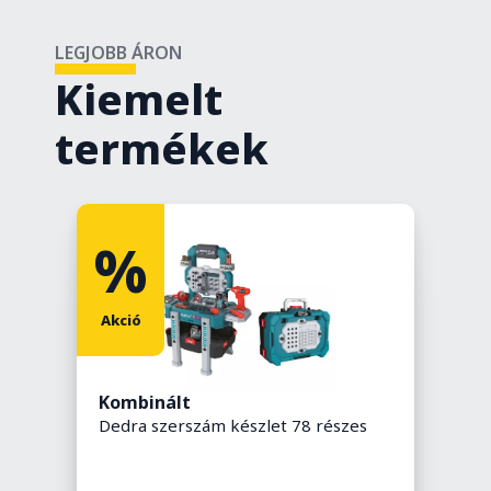
LEGJOBB ÁRON
Kiemelt
termékek
%
Akció
Kombinált
J
Dedra szerszám készlet 78 részes
P
,
s
1