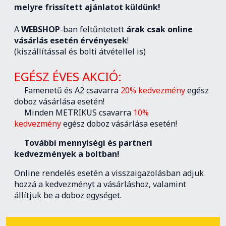
melyre frissített ajánlatot küldünk!
A
WEBSHOP
-ban feltűntetett
árak csak online
vásárlás esetén érvényesek
!
(kiszállítással és bolti átvétellel is)
EGÉSZ ÉVES AKCIÓ:
Famenetű és A2 csavarra
20% kedvezmény
egész
doboz vásárlása esetén!
Minden METRIKUS csavarra
10%
kedvezmény
egész doboz vásárlása esetén!
További mennyiségi és partneri
kedvezmények a boltban!
Online rendelés esetén a visszaigazolásban adjuk
hozzá a kedvezményt a vásárláshoz, valamint
állítjuk be a doboz egységet.