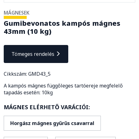
MÁGNESEK
Gumibevonatos kampós mágnes
43mm (10 kg)
Tömeges rendelés
Cikkszám: GMD43_5
A kampós mágnes függőleges tartóereje megfelelő
tapadás esetén: 10kg
MÁGNES ELÉRHETŐ VARÁCIÓI:
Horgász mágnes gyűrűs csavarral