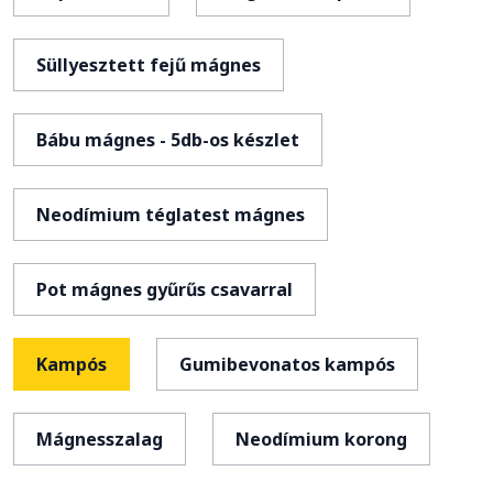
Süllyesztett fejű mágnes
Bábu mágnes - 5db-os készlet
Neodímium téglatest mágnes
Pot mágnes gyűrűs csavarral
Kampós
Gumibevonatos kampós
Mágnesszalag
Neodímium korong