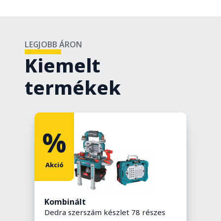
LEGJOBB ÁRON
Kiemelt
termékek
%
Akció
Kombinált
J
Dedra szerszám készlet 78 részes
P