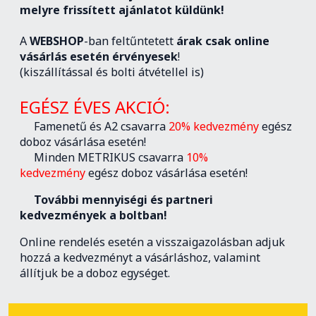
melyre frissített ajánlatot küldünk!
A
WEBSHOP
-ban feltűntetett
árak csak online
vásárlás esetén érvényesek
!
(kiszállítással és bolti átvétellel is)
EGÉSZ ÉVES AKCIÓ:
Famenetű és A2 csavarra
20% kedvezmény
egész
doboz vásárlása esetén!
Minden METRIKUS csavarra
10%
kedvezmény
egész doboz vásárlása esetén!
További mennyiségi és partneri
kedvezmények a boltban!
Online rendelés esetén a visszaigazolásban adjuk
hozzá a kedvezményt a vásárláshoz, valamint
állítjuk be a doboz egységet.