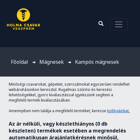
Főoldal
Mágnesek
Kampós mágnesek
Minőségi csavarokat, gépeket, szerszámokat egyszerűen rendelhet
webáruházunkon keresztül. Rugalmas szűrési és keresési
lehetőségekkel, gyors kiválasztással igyekszünk segíteni a
megfelelő termék kiválasztásában.
Amennyiben nem találja a megfelelő terméket, keresse
kollégáinkat
.
Az ár nélküli, vagy készlethiányos (0 db
készleten) termékek esetében a megrendelés
automatikusan árajánlatkérésnek minősül,