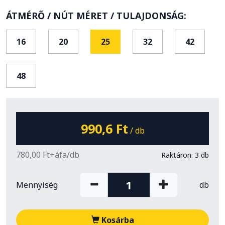
ÁTMÉRŐ / NÚT MÉRET / TULAJDONSÁG:
16
20
25
32
42
48
990,6 Ft
/ db
780,00 Ft+áfa/db
Raktáron: 3 db
Mennyiség
db
Kosárba