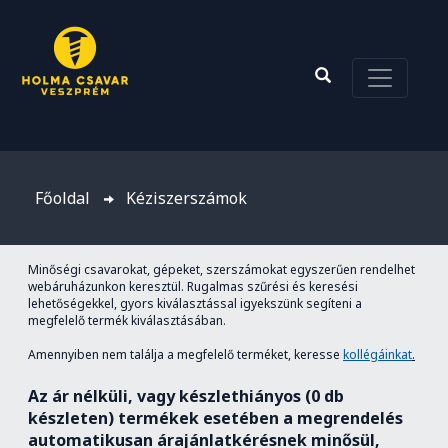
Főoldal
Kéziszerszámok
Minőségi csavarokat, gépeket, szerszámokat egyszerűen rendelhet
webáruházunkon keresztül. Rugalmas szűrési és keresési
lehetőségekkel, gyors kiválasztással igyekszünk segíteni a
megfelelő termék kiválasztásában.
Amennyiben nem találja a megfelelő terméket, keresse
kollégáinkat
.
Az ár nélküli, vagy készlethiányos (0 db
készleten) termékek esetében a megrendelés
automatikusan árajánlatkérésnek minősül,