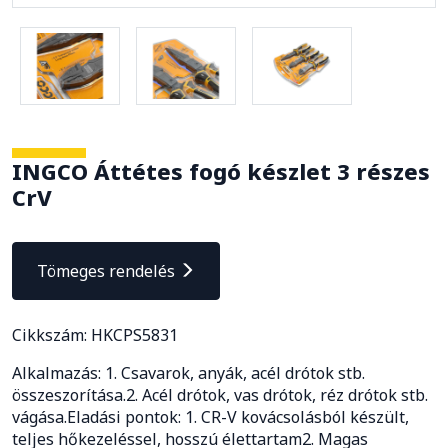
INGCO Áttétes fogó készlet 3 részes
CrV
Tömeges rendelés
Cikkszám: HKCPS5831
Alkalmazás: 1. Csavarok, anyák, acél drótok stb.
összeszorítása.2. Acél drótok, vas drótok, réz drótok stb.
vágása.Eladási pontok: 1. CR-V kovácsolásból készült,
teljes hőkezeléssel, hosszú élettartam2. Magas