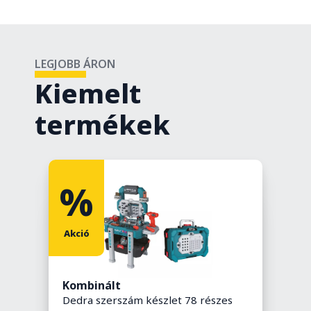
LEGJOBB ÁRON
Kiemelt
termékek
%
Akció
Kombinált
S
Dedra szerszám készlet 78 részes
é