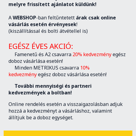
melyre frissített ajánlatot küldünk!
A
WEBSHOP
-ban feltűntetett
árak csak online
vásárlás esetén érvényesek
!
(kiszállítással és bolti átvétellel is)
EGÉSZ ÉVES AKCIÓ:
Famenetű és A2 csavarra
20% kedvezmény
egész
doboz vásárlása esetén!
Minden METRIKUS csavarra
10%
kedvezmény
egész doboz vásárlása esetén!
További mennyiségi és partneri
kedvezmények a boltban!
Online rendelés esetén a visszaigazolásban adjuk
hozzá a kedvezményt a vásárláshoz, valamint
állítjuk be a doboz egységet.