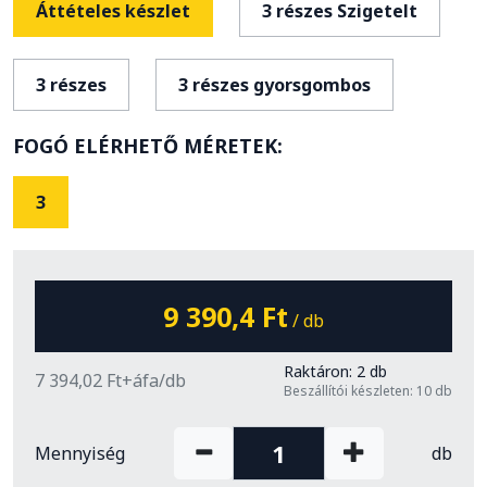
Áttételes készlet
3 részes Szigetelt
3 részes
3 részes gyorsgombos
FOGÓ ELÉRHETŐ MÉRETEK:
3
9 390,4 Ft
/ db
Raktáron: 2 db
7 394,02 Ft+áfa/db
Beszállítói készleten: 10 db
Mennyiség
db