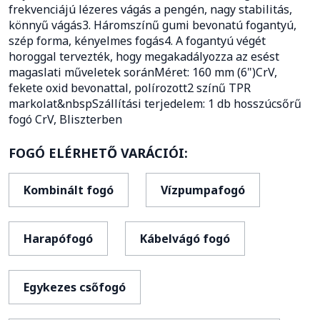
frekvenciájú lézeres vágás a pengén, nagy stabilitás,
könnyű vágás3. Háromszínű gumi bevonatú fogantyú,
szép forma, kényelmes fogás4. A fogantyú végét
horoggal tervezték, hogy megakadályozza az esést
magaslati műveletek soránMéret: 160 mm (6")CrV,
fekete oxid bevonattal, polírozott2 színű TPR
markolat&nbspSzállítási terjedelem: 1 db hosszúcsőrű
fogó CrV, Bliszterben
FOGÓ ELÉRHETŐ VARÁCIÓI:
Kombinált fogó
Vízpumpafogó
Harapófogó
Kábelvágó fogó
Egykezes csőfogó