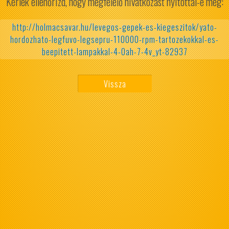
Kérlek ellenőrizd, hogy megfelelő hivatkozást nyitottál-e meg:
http://holmacsavar.hu/levegos-gepek-es-kiegeszitok/yato-
hordozhato-legfuvo-legsepru-110000-rpm-tartozekokkal-es-
beepitett-lampakkal-4-0ah-7-4v_yt-82937
Vissza