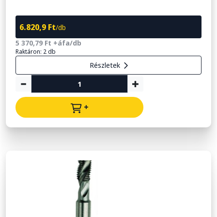
6.820,9 Ft
/db
5 370,79 Ft +áfa/db
Raktáron: 2 db
Részletek
+