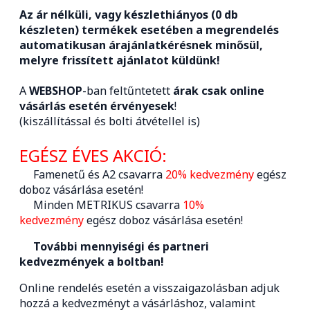
Az ár nélküli, vagy készlethiányos (0 db
készleten) termékek esetében a megrendelés
automatikusan árajánlatkérésnek minősül,
melyre frissített ajánlatot küldünk!
A
WEBSHOP
-ban feltűntetett
árak csak online
vásárlás esetén érvényesek
!
(kiszállítással és bolti átvétellel is)
EGÉSZ ÉVES AKCIÓ:
Famenetű és A2 csavarra
20% kedvezmény
egész
doboz vásárlása esetén!
Minden METRIKUS csavarra
10%
kedvezmény
egész doboz vásárlása esetén!
További mennyiségi és partneri
kedvezmények a boltban!
Online rendelés esetén a visszaigazolásban adjuk
hozzá a kedvezményt a vásárláshoz, valamint