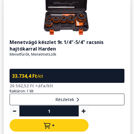
Menetvágó készlet 9r. 1/4"-5/4" racsnis
hajtókarral Harden
Menetfúrók, Menetmetszők
33.734,4 Ft
/klt
26 562,52 Ft +áfa/klt
Raktáron: 1 klt
Részletek
+