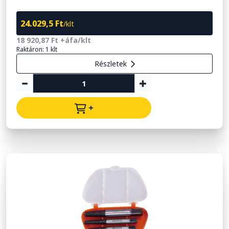
24.029,5 Ft
/klt
18 920,87 Ft +áfa/klt
Raktáron: 1 klt
Részletek
+