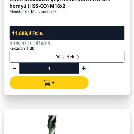
hornyú (HSS-CO) M16x2
Menetfúrók, Menetmetszők
11.608,4 Ft
/db
9 140,47 Ft +áfa/db
Raktáron: 1 db
Részletek
+