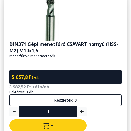
DIN371 Gépi menetfúró CSAVART hornyú (HSS-
M2) M10x1,5
Menetfúrók, Menetmetszők
5.057,8 Ft
/db
3 982,52 Ft +áfa/db
Raktáron: 3 db
Részletek
+