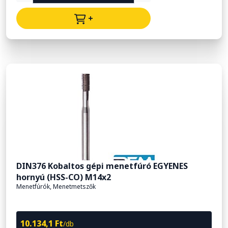
+
DIN376 Kobaltos gépi menetfúró EGYENES
hornyú (HSS-CO) M14x2
Menetfúrók, Menetmetszők
10.134,1 Ft
/db