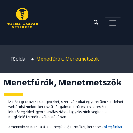
Főoldal
Menetfúrók, Menetmetszők
Menetfúrók, Menetmetszők
Minőségi csavarokat, gépeket, szerszámokat egyszerűen rendelhet
webáruházunkon keresztül. Rugalmas szűrési és keresési
lehetőségekkel, gyors kiválasztással igyekszünk segíteni a
megfelelő termék kiválasztásában.
Amennyiben nem találja a megfelelő terméket, keresse
kollégáinkat
.