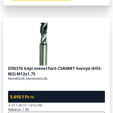
DIN376 Gépi menetfúró CSAVART hornyú (HSS-
M2) M12x1,75
Menetfúrók, Menetmetszők
5.610,1 Ft
/db
4 417,40 Ft +áfa/db
Raktáron: 1 db