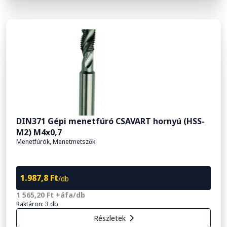
DIN371 Gépi menetfúró CSAVART hornyú (HSS-
M2) M4x0,7
Menetfúrók, Menetmetszők
1.987,8 Ft
/db
1 565,20 Ft +áfa/db
Raktáron: 3 db
Részletek