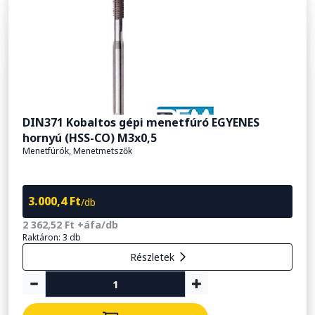
DIN371 Kobaltos gépi menetfúró EGYENES
hornyú (HSS-CO) M3x0,5
Menetfúrók, Menetmetszők
3.000,4 Ft
/db
2 362,52 Ft +áfa/db
Raktáron: 3 db
Részletek