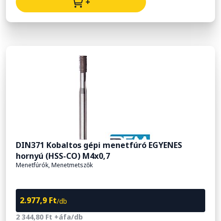
+
DIN371 Kobaltos gépi menetfúró EGYENES
hornyú (HSS-CO) M4x0,7
Menetfúrók, Menetmetszők
2.977,9 Ft
/db
2 344,80 Ft +áfa/db