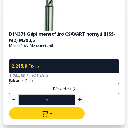
DIN371 Gépi menetfúró CSAVART hornyú (HSS-
M2) M3x0,5
Menetfúrók, Menetmetszők
2.215,9 Ft
/db
1 744,80 Ft +áfa/db
Raktáron: 3 db
Részletek
+