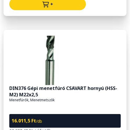
+
DIN376 Gépi menetfúró CSAVART hornyú (HSS-
M2) M22x2,5
Menetfúrók, Menetmetszők
16.011,5 Ft
/db