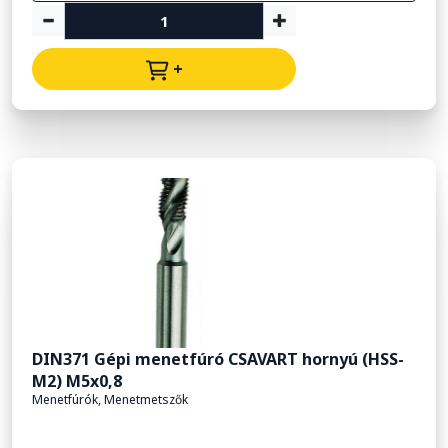
+
DIN371 Gépi menetfúró CSAVART hornyú (HSS-
M2) M5x0,8
Menetfúrók, Menetmetszők