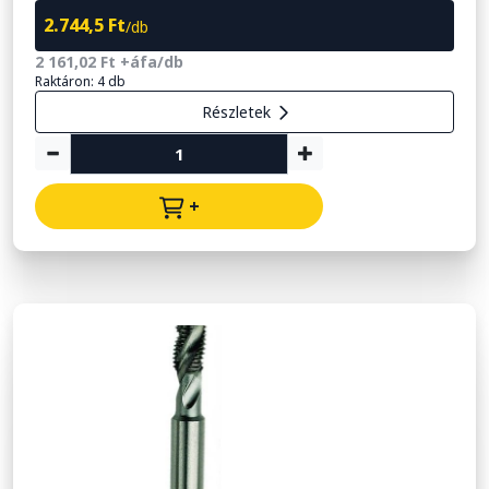
2.744,5 Ft
/db
2 161,02 Ft +áfa/db
Raktáron: 4 db
Részletek
+