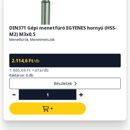
DIN371 Gépi menetfúró EGYENES hornyú (HSS-
M2) M3x0,5
Menetfúrók, Menetmetszők
2.114,6 Ft
/db
1 665,04 Ft +áfa/db
Raktáron: 6 db
Részletek
+