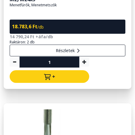
Menetfúrók, Menetmetszők
18.783,6 Ft
/db
14 790,24 Ft +áfa/db
Raktáron: 2 db
Részletek
+