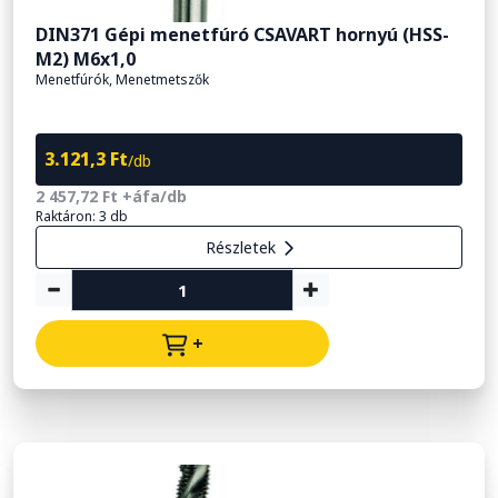
DIN371 Gépi menetfúró CSAVART hornyú (HSS-
M2) M6x1,0
Menetfúrók, Menetmetszők
3.121,3 Ft
/db
2 457,72 Ft +áfa/db
Raktáron: 3 db
Részletek
+