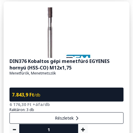
DIN376 Kobaltos gépi menetfúró EGYENES
hornyú (HSS-CO) M12x1,75
Menetfúrók, Menetmetszők
7.843,9 Ft
/db
6 176,30 Ft +áfa/db
Raktáron: 3 db
Részletek