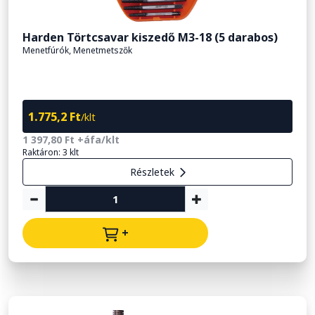
Harden Törtcsavar kiszedő M3-18 (5 darabos)
Menetfúrók, Menetmetszők
1.775,2 Ft
/klt
1 397,80 Ft +áfa/klt
Raktáron: 3 klt
Részletek
+