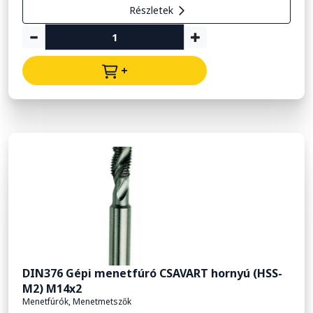
Részletek
+
DIN376 Gépi menetfúró CSAVART hornyú (HSS-
M2) M14x2
Menetfúrók, Menetmetszők