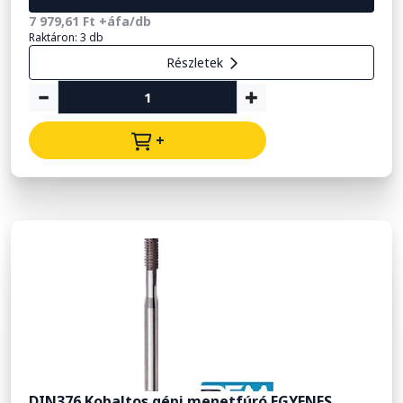
7 979,61 Ft +áfa/db
Raktáron: 3 db
Részletek
+
DIN376 Kobaltos gépi menetfúró EGYENES