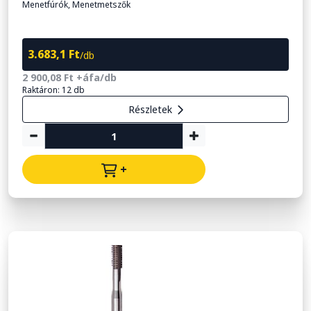
Menetfúrók, Menetmetszők
3.683,1 Ft
/db
2 900,08 Ft +áfa/db
Raktáron: 12 db
Részletek
+