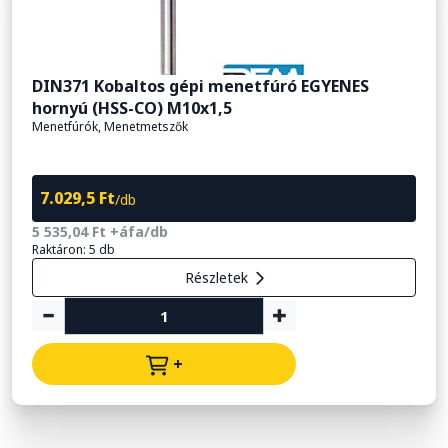
DIN371 Kobaltos gépi menetfúró EGYENES
hornyú (HSS-CO) M10x1,5
Menetfúrók, Menetmetszők
7.029,5 Ft
/db
5 535,04 Ft +áfa/db
Raktáron: 5 db
Részletek
+