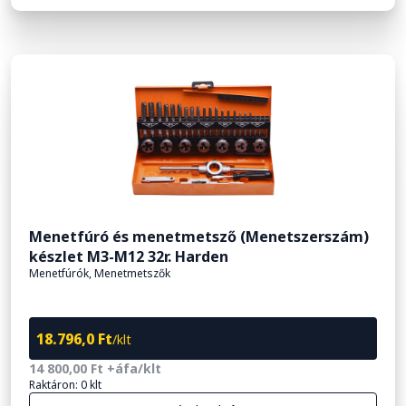
Menetfúró és menetmetsző (Menetszerszám)
készlet M3-M12 32r. Harden
Menetfúrók, Menetmetszők
18.796,0 Ft
/klt
14 800,00 Ft +áfa/klt
Raktáron: 0 klt