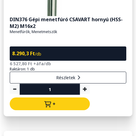
DIN376 Gépi menetfúró CSAVART hornyú (HSS-
M2) M16x2
Menetfúrók, Menetmetszők
8.290,3 Ft
/db
6 527,80 Ft +áfa/db
Raktáron: 1 db
Részletek
+