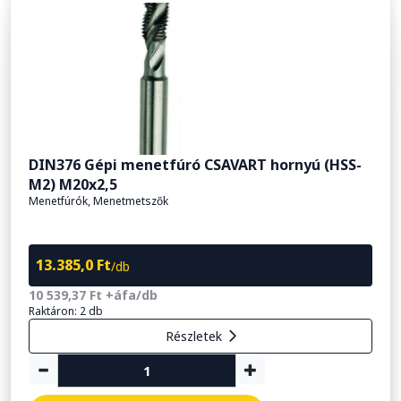
DIN376 Gépi menetfúró CSAVART hornyú (HSS-
M2) M20x2,5
Menetfúrók, Menetmetszők
13.385,0 Ft
/db
10 539,37 Ft +áfa/db
Raktáron: 2 db
Részletek