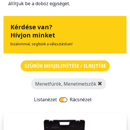
állítjuk be a doboz egységet.
Kérdése van?
Hívjon minket
bizalommal, segítünk a választásban!
SZŰRŐK MEGJELENÍTÉSE / ELREJTÉSE
Menetfúrók, Menetmetszők
Listanézet
Rácsnézet