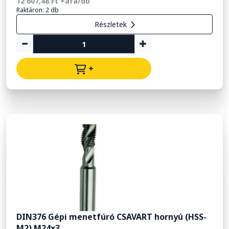
12 607,48 Ft +áfa/db
Raktáron: 2 db
Részletek
+
DIN376 Gépi menetfúró CSAVART hornyú (HSS-
M2) M24x3